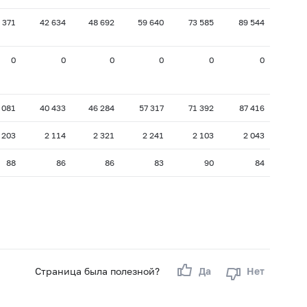
 371
42 634
48 692
59 640
73 585
89 544
0
0
0
0
0
0
 081
40 433
46 284
57 317
71 392
87 416
 203
2 114
2 321
2 241
2 103
2 043
88
86
86
83
90
84
Страница была полезной?
Да
Нет