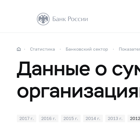
Статистика
Банковский сектор
Показате
Данные о су
организация
2017 г.
2016 г.
2015 г.
2014 г.
2013 г.
2012
2001 г.
2000 г.
1999 г.