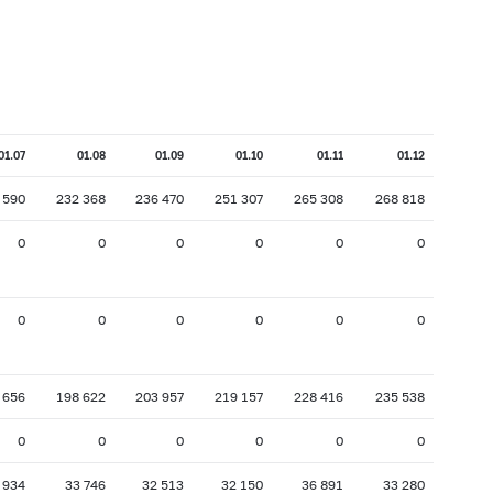
01.07
01.08
01.09
01.10
01.11
01.12
 590
232 368
236 470
251 307
265 308
268 818
0
0
0
0
0
0
0
0
0
0
0
0
 656
198 622
203 957
219 157
228 416
235 538
0
0
0
0
0
0
 934
33 746
32 513
32 150
36 891
33 280