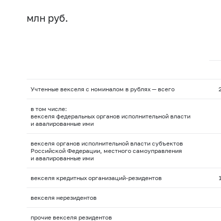
млн руб.
Учтенные векселя с номиналом в рублях — всего
в том числе:
векселя федеральных органов исполнительной власти
и авалированные ими
векселя органов исполнительной власти субъектов
Российской Федерации, местного самоуправления
и авалированные ими
векселя кредитных организаций-резидентов
векселя нерезидентов
прочие векселя резидентов