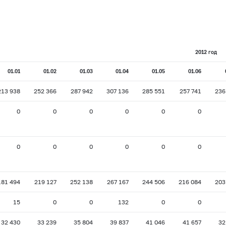
2012 год
01.01
01.02
01.03
01.04
01.05
01.06
213 938
252 366
287 942
307 136
285 551
257 741
236
0
0
0
0
0
0
0
0
0
0
0
0
181 494
219 127
252 138
267 167
244 506
216 084
203
15
0
0
132
0
0
32 430
33 239
35 804
39 837
41 046
41 657
32