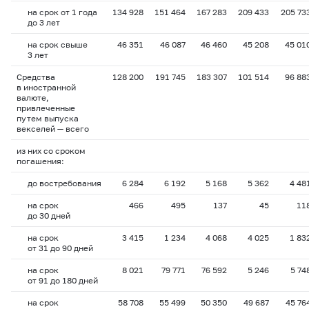
на срок от 1 года
134 928
151 464
167 283
209 433
205 73
до 3 лет
на срок свыше
46 351
46 087
46 460
45 208
45 01
3 лет
Средства
128 200
191 745
183 307
101 514
96 88
в иностранной
валюте,
привлеченные
путем выпуска
векселей — всего
из них со сроком
погашения:
до востребования
6 284
6 192
5 168
5 362
4 48
на срок
466
495
137
45
11
до 30 дней
на срок
3 415
1 234
4 068
4 025
1 83
от 31 до 90 дней
на срок
8 021
79 771
76 592
5 246
5 74
от 91 до 180 дней
на срок
58 708
55 499
50 350
49 687
45 76