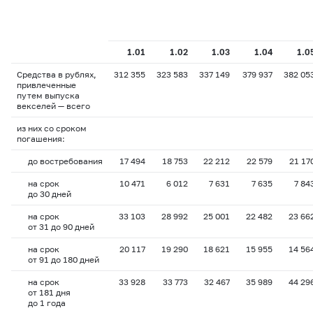
1.01
1.02
1.03
1.04
1.0
Средства в рублях,
312 355
323 583
337 149
379 937
382 05
привлеченные
путем выпуска
векселей — всего
из них со сроком
погашения:
до востребования
17 494
18 753
22 212
22 579
21 17
на срок
10 471
6 012
7 631
7 635
7 84
до 30 дней
на срок
33 103
28 992
25 001
22 482
23 66
от 31 до 90 дней
на срок
20 117
19 290
18 621
15 955
14 56
от 91 до 180 дней
на срок
33 928
33 773
32 467
35 989
44 29
от 181 дня
до 1 года