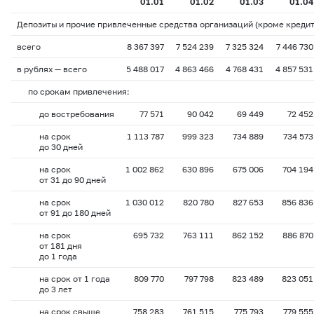
01.01
01.02
01.03
01.04
Депозиты и прочие привлеченные средства организаций (кроме креди
всего
8 367 397
7 524 239
7 325 324
7 446 730
в рублях — всего
5 488 017
4 863 466
4 768 431
4 857 531
по срокам привлечения:
до востребования
77 571
90 042
69 449
72 452
на срок
1 113 787
999 323
734 889
734 573
до 30 дней
на срок
1 002 862
630 896
675 006
704 194
от 31 до 90 дней
на срок
1 030 012
820 780
827 653
856 836
от 91 до 180 дней
на срок
695 732
763 111
862 152
886 870
от 181 дня
до 1 года
на срок от 1 года
809 770
797 798
823 489
823 051
до 3 лет
на срок свыше
758 283
761 515
775 793
779 555