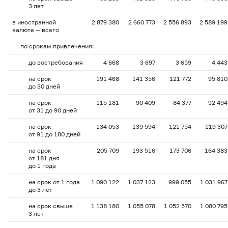
3 лет
в иностранной
2 879 380
2 660 773
2 556 893
2 589 199
валюте — всего
по срокам привлечения:
до востребования
4 668
3 697
3 659
4 443
на срок
191 468
141 356
121 772
95 810
до 30 дней
на срок
115 181
90 409
84 377
92 494
от 31 до 90 дней
на срок
134 053
139 594
121 754
119 307
от 91 до 180 дней
на срок
205 709
193 516
173 706
164 383
от 181 дня
до 1 года
на срок от 1 года
1 090 122
1 037 123
999 055
1 031 967
до 3 лет
на срок свыше
1 138 180
1 055 078
1 052 570
1 080 795
3 лет