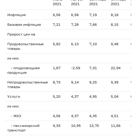
2021
2021
2021
2021
20
Инфляция
6,56
6,58
7,19
8,18
8,
Базовая инфляция
7,21
7,28
7,66
8,15
8,
Прирост цен на
Продовольственные
5,82
6,13
7,10
9,48
8,
товары
из них:
- плодоовощная
1,67
-2,59
7,31
22,94
11
продукция
Непродовольственные
8,73
9,14
9,25
9,39
9,
товары
Услуги
5,20
4,37
4,95
5,04
6,
из них:
- ЖКХ
4,56
4,37
4,35
4,51
4,
- пассажирский
9,33
10,95
13,70
11,66
16
транспорт