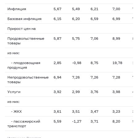
Инфляция
5,67
5,49
6,21
7,00
7,
Базовая инфляция
6,15
6,20
6,59
6,99
7,
Прирост цен на
Продовольственные
5,87
5,75
7,06
8,99
8,
товары
из них:
- плодоовощная
2,85
-0,98
8,75
19,78
12
продукция
Непродовольственные
6,94
7,26
7,26
7,28
7,
товары
Услуги
3,92
2,99
3,76
3,98
4,
из них:
- ЖКХ
3,61
3,51
3,47
3,23
3,
- пассажирский
5,59
-1,27
3,71
8,20
9,
транспорт