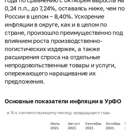
года по сравнению с октябрем выросла на
0,24 п.п., до 7,24%, оставаясь ниже, чем по
России в целом – 8,40%. Ускорение
инфляции в округе, как и в целом по
стране, произошло преимущественно под
влиянием роста производственно-
логистических издержек, а также
расширения спроса на отдельные
непродовольственные товары и услуги,
опережающего наращивание их
предложения.
Основные показатели инфляции в УрФО
в % к соответствующему месяцу предыдущего года
Июль
Август
Сентябрь
Октябрь
Но
2021
2021
2021
2021
20