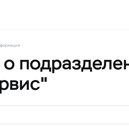
нформация
о подразделе
рвис"