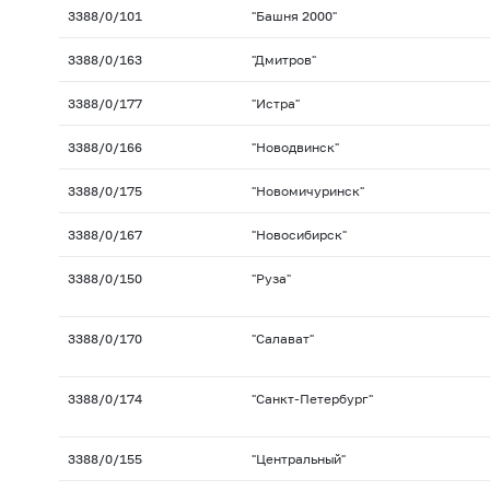
3388/0/101
"Башня 2000"
3388/0/163
"Дмитров"
3388/0/177
"Истра"
3388/0/166
"Новодвинск"
3388/0/175
"Новомичуринск"
3388/0/167
"Новосибирск"
3388/0/150
"Руза"
3388/0/170
"Салават"
3388/0/174
"Санкт-Петербург"
3388/0/155
"Центральный"