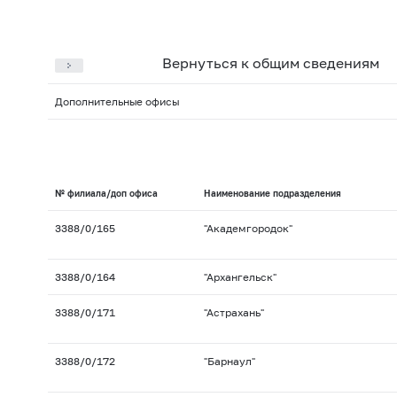
Вернуться к общим сведениям
Дополнительные офисы
№ филиала/доп офиса
Наименование подразделения
3388/0/165
"Академгородок"
3388/0/164
"Архангельск"
3388/0/171
"Астрахань"
3388/0/172
"Барнаул"