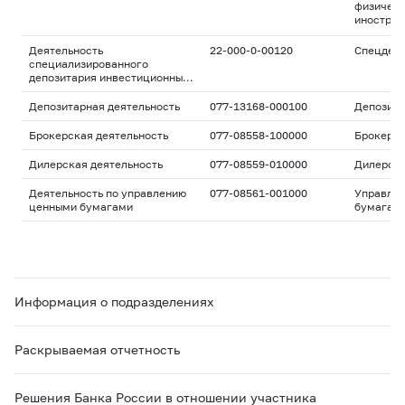
физическ
иностран
Деятельность
22-000-0-00120
Спецдепо
специализированного
депозитария инвестиционных
фондов, паевых
инвестиционных фондов и
Депозитарная деятельность
077-13168-000100
Депозита
негосударственных
пенсионных фондов
Брокерская деятельность
077-08558-100000
Брокерс
Дилерская деятельность
077-08559-010000
Дилерск
Деятельность по управлению
077-08561-001000
Управле
ценными бумагами
бумагам
Информация о подразделениях
Раскрываемая отчетность
Решения Банка России в отношении участника