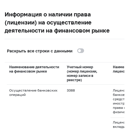
Информация о наличии права
(лицензии) на осуществление
деятельности на финансовом рынке
Раскрыть все строки с данными
Наименование деятельности
Учетный номер
Наимено
на финансовом рынке
(номер лицензии,
лицензи
номер записи в
реестре)
Осуществление банковских
3388
Лицензия
операций
банковск
средства
иностран
права пр
физическ
Лицензия
вклады д