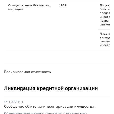
Осуществление банковских
1982
Лицензия
операций
банковск
средства
иностран
права пр
физическ
Лицензия
вклады д
физическ
иностран
Раскрываемая отчетность
Ликвидация кредитной организации
19.04.2019
Сообщение об итогах инвентаризации имущества
Объявления конкурсных управляющих (ликвидаторов)