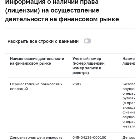
Информация о наличии права
(лицензии) на осуществление
деятельности на финансовом рынке
Раскрыть все строки с данными
Наименование деятельности
Учетный номер
Наимено
на финансовом рынке
(номер лицензии,
лицензи
номер записи в
реестре)
Осуществление банковских
2607
Базовая 
операций
осуществ
операций
рублях и
(с право
вклады д
физическ
осуществ
операций
металла
Депозитарная деятельность
045-04135-000100
Депозита