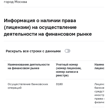
город Москва
Информация о наличии права
(лицензии) на осуществление
деятельности на финансовом рынке
Раскрыть все строки с данными
Наименование деятельности
Учетный номер
Наимено
на финансовом рынке
(номер лицензии,
лицензи
номер записи в
реестре)
Осуществление банковских
3180
Лицензия
операций
банковск
средства
иностран
права пр
физическ