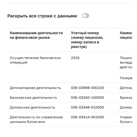
Раскрыть все строки с данными
Наименование деятельности
Учетный номер
Наимено
на финансовом рынке
(номер лицензии,
лицензи
номер записи в
реестре)
Осуществление банковских
2316
Лицензия
операций
вклады и
драгоцен
Генераль
Депозитарная деятельность
036-03988-000100
Депозита
Брокерская деятельность
036-03260-100000
Брокерс
Дилерская деятельность
036-03348-010000
Дилерск
Деятельность по управлению
036-03414-001000
Управле
ценными бумагами
бумагам