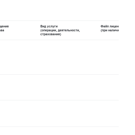
щения
Вид услуги
Файл лицензии
ава
(операции, деятельности,
(при наличии)
страхования)