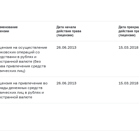
именование
Дата начала
Дата прекра
ензии
действия права
действия пр
(лицензии)
(лицензии)
цензия на осуществление
26.06.2013
15.03.2018
нковских операций со
едствами в рублях и
остранной валюте (без
ава привлечения средств
зических лиц)
цензия на привлечение во
26.06.2013
15.03.2018
лады денежных средств
зических лиц в рублях и
остранной валюте