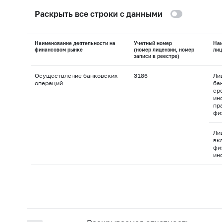
Раскрыть все строки с данными
Наименование деятельности на
Учетный номер
На
финансовом рынке
(номер лицензии, номер
лиц
записи в реестре)
Осуществление банковских
3186
Ли
операций
ба
ср
ин
пр
фи
Ли
вк
фи
ин