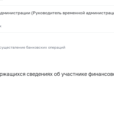
 администрации
(Руководитель временной администраци
х
осуществление банковских операций
держащихся сведениях об участнике финансо