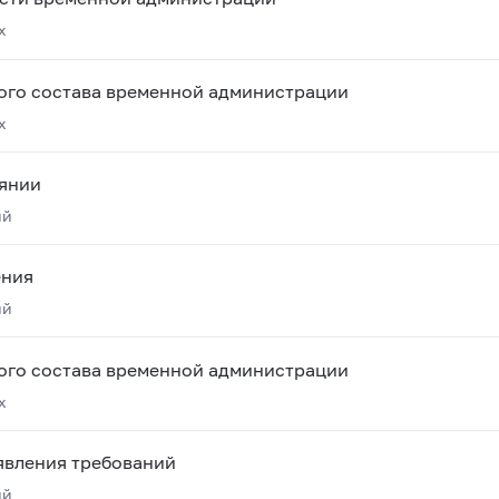
х
ого состава временной администрации
х
янии
ий
ения
ий
ого состава временной администрации
х
явления требований
ий