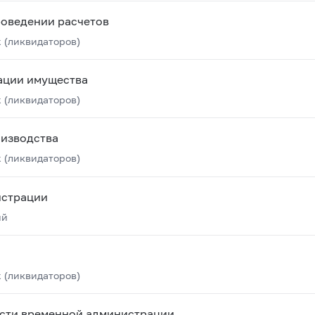
роведении расчетов
 (ликвидаторов)
ации имущества
 (ликвидаторов)
оизводства
 (ликвидаторов)
истрации
ий
 (ликвидаторов)
ости временной администрации