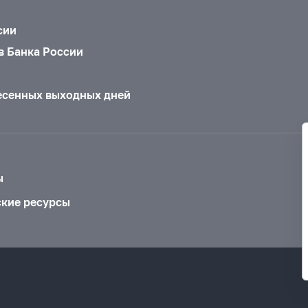
сии
в Банка России
есенных выходных дней
ы
ские ресурсы