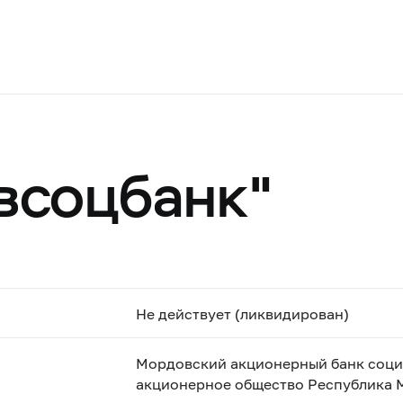
всоцбанк"
Не действует (ликвидирован)
Мордовский акционерный банк социа
акционерное общество Республика М