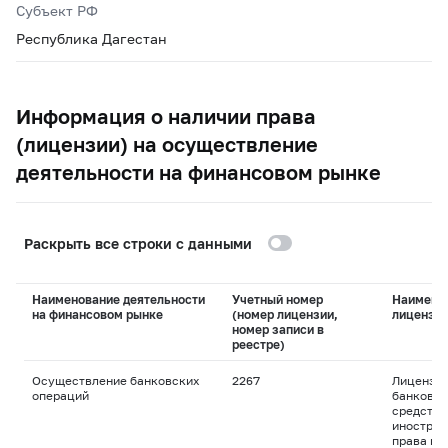
Субъект РФ
Республика Дагестан
Информация о наличии права
(лицензии) на осуществление
деятельности на финансовом рынке
Раскрыть все строки с данными
Наименование деятельности
Учетный номер
Наимено
на финансовом рынке
(номер лицензии,
лицензи
номер записи в
реестре)
Осуществление банковских
2267
Лицензия
операций
банковск
средства
иностран
права пр