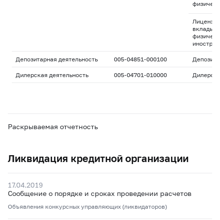
физическ
Лицензия
вклады д
физическ
иностран
Депозитарная деятельность
005-04851-000100
Депозита
Дилерская деятельность
005-04701-010000
Дилерск
Раскрываемая отчетность
Ликвидация кредитной организации
17.04.2019
Сообщение о порядке и сроках проведении расчетов
Объявления конкурсных управляющих (ликвидаторов)