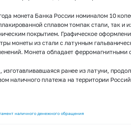
 года монета Банка России номиналом 10 копе
 плакированной сплавом томпак стали, так и и
ническим покрытием. Графическое оформлени
тры монеты из стали с латунным гальваниче
менений. Монета обладает ферромагнитными 
, изготавливавшаяся ранее из латуни, продо
вом наличного платежа на территории Росси
тамент наличного денежного обращения