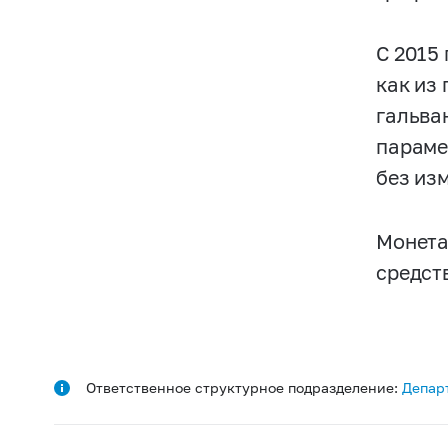
С 2015
как из
гальва
параме
без из
Монета
средст
Ответственное структурное подразделение:
Депар