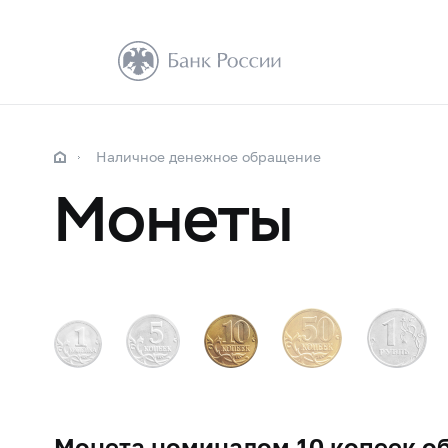
Наличное денежное обращение
Монеты
Монета номиналом 10 копеек об