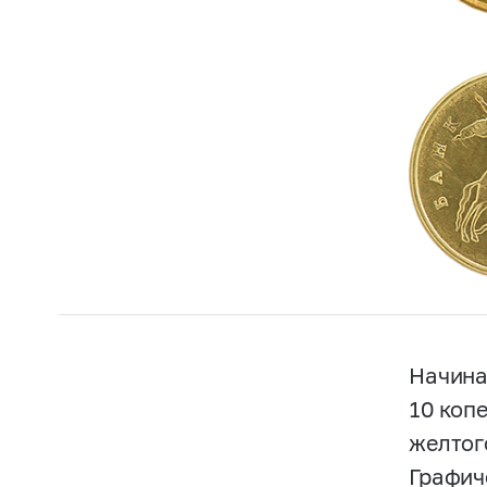
Начина
10 коп
желтог
Графич