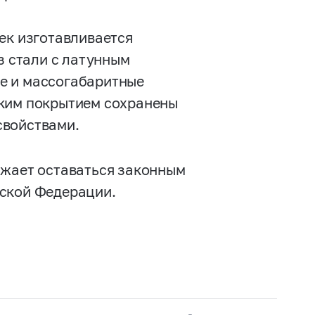
ек изготавливается
з стали с латунным
е и массогабаритные
ским покрытием сохранены
свойствами.
лжает оставаться законным
йской Федерации.