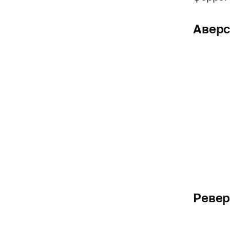
Авер
Ревер