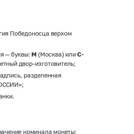
ргия Победоносца верхом
ня — буквы:
М
(Москва) или
С-
етный двор-изготовитель;
надпись, разделенная
РОССИИ»;
анки.
значение номинала монеты: