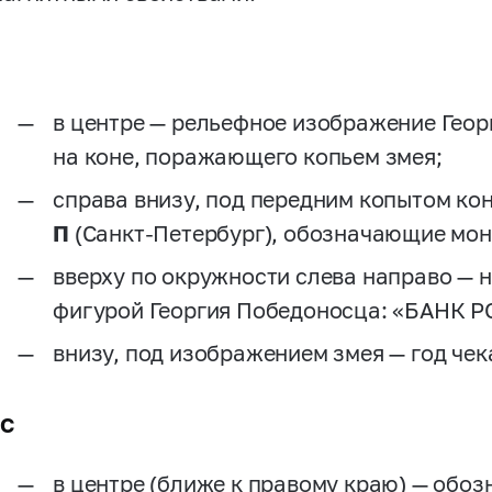
с
в центре — рельефное изображение Гео
на коне, поражающего копьем змея;
справа внизу, под передним копытом ко
П
(Санкт-Петербург), обозначающие мон
вверху по окружности слева направо — 
фигурой Георгия Победоносца: «БАНК 
внизу, под изображением змея — год чек
с
в центре (ближе к правому краю) — обо