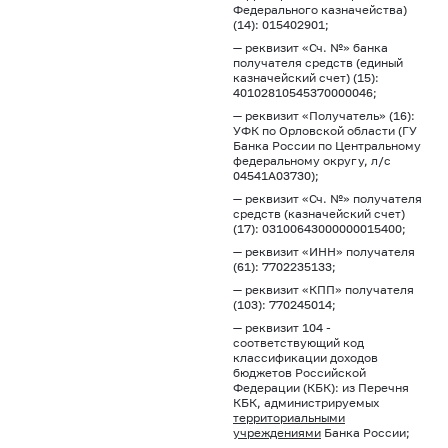
Федерального казначейства)
(14): 015402901;
— реквизит «Сч. №» банка
получателя средств (единый
казначейский счет) (15):
40102810545370000046;
— реквизит «Получатель» (16):
УФК по Орловской области (ГУ
Банка России по Центральному
федеральному округу, л/с
04541А03730);
— реквизит «Сч. №» получателя
средств (казначейский счет)
(17): 03100643000000015400;
— реквизит «ИНН» получателя
(61): 7702235133;
— реквизит «КПП» получателя
(103): 770245014;
— реквизит 104 -
соответствующий код
классификации доходов
бюджетов Российской
Федерации (КБК): из Перечня
КБК, администрируемых
территориальными
учреждениями
Банка России;