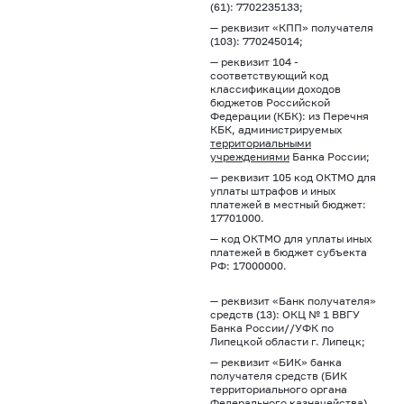
(61): 7702235133;
— реквизит «КПП» получателя
(103): 770245014;
— реквизит 104 -
соответствующий код
классификации доходов
бюджетов Российской
Федерации (КБК): из Перечня
КБК, администрируемых
территориальными
учреждениями
Банка России;
— реквизит 105 код ОКТМО для
уплаты штрафов и иных
платежей в местный бюджет:
17701000.
— код ОКТМО для уплаты иных
платежей в бюджет субъекта
РФ: 17000000.
— реквизит «Банк получателя»
средств (13): ОКЦ № 1 ВВГУ
Банка России//УФК по
Липецкой области г. Липецк;
— реквизит «БИК» банка
получателя средств (БИК
территориального органа
Федерального казначейства)