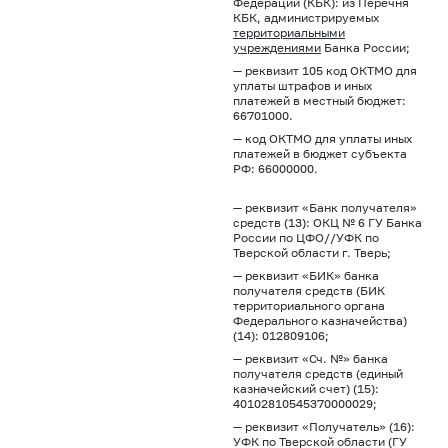
Федерации (КБК): из Перечня
КБК, администрируемых
территориальными
учреждениями
Банка России;
— реквизит 105 код ОКТМО для
уплаты штрафов и иных
платежей в местный бюджет:
66701000.
— код ОКТМО для уплаты иных
платежей в бюджет субъекта
РФ: 66000000.
— реквизит «Банк получателя»
средств (13): ОКЦ № 6 ГУ Банка
России по ЦФО//УФК по
Тверской области г. Тверь;
— реквизит «БИК» банка
получателя средств (БИК
территориального органа
Федерального казначейства)
(14): 012809106;
— реквизит «Сч. №» банка
получателя средств (единый
казначейский счет) (15):
40102810545370000029;
— реквизит «Получатель» (16):
УФК по Тверской области (ГУ