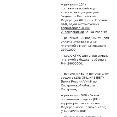
— реквизит 104 -
соответствующий код
классификации доходов
бюджетов Российской
Федерации (КБК): из Перечня
КБК, администрируемых
территориальными
учреждениями
Банка России;
— реквизит 105 код ОКТМО для
уплаты штрафов и иных
платежей в местный бюджет:
29701000.
— код ОКТМО для уплаты иных
платежей в бюджет субъекта
РФ: 29000000.
— реквизит «Банк получателя»
средств (13): ОКЦ № 1 ВВГУ
Банка России//УФК по
Костромской области г.
Кострома;
— реквизит «БИК» банка
получателя средств (БИК
территориального органа
Федерального казначейства)
(14): 042202103;
— реквизит «Сч. №» банка