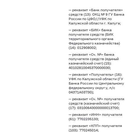
— реквизит «Банк получателя»
средств (13): ОКЦ № 9 ГУ Банка
России по ЦФО//УФК по
Калужской области г. Калуга;
— реквизит «БИК» банка
получателя средств (БИК
территориального органа
Федерального казначейства)
(14): 012908002;
— реквизит «Сч. №» банка
получателя средств (единый
казначейский счет) (15):
40102810045370000030;
— реквизит «Получатель» (16):
УФК по Калужской области (ГУ
Банка России по Центральному
федеральному округу, л/с
04371А03730);
— реквизит «Сч. №» получателя
средств (казначейский счет)
(17): 03100643000000013700;
— реквизит «ИНН» получателя
(61): 7702235133;
— реквизит «КПП» получателя
(103): 770245014;