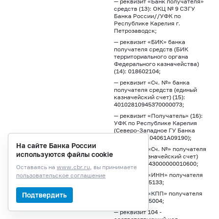
— реквизит «Банк получателя»
средств (13): ОКЦ № 9 СЗГУ
Банка России//УФК по
Республике Карелия г.
Петрозаводск;
— реквизит «БИК» банка
получателя средств (БИК
территориального органа
Федерального казначейства)
(14): 018602104;
— реквизит «Сч. №» банка
получателя средств (единый
казначейский счет) (15):
40102810945370000073;
— реквизит «Получатель» (16):
УФК по Республике Карелия
(Северо-Западное ГУ Банка
России, л/с 04061А09190);
На сайте Банка России
— реквизит «Сч. №» получателя
используются файлы cookie
средств (казначейский счет)
(17): 03100643000000010600;
Оставаясь на
www.cbr.ru
, вы принимаете
— реквизит «ИНН» получателя
пользовательское соглашение
(61): 7702235133;
— реквизит «КПП» получателя
Подтвердить
(103): 784045004;
— реквизит 104 -