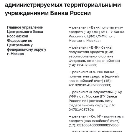
администрируемых территориальными
учреждениями Банка России
Главное управление
— реквизит «Банк получателя»
Центрального банка
средств (13): ОКЦ № 1 ГУ Банка
Российской
России по ЦФО//УФК по г.
Федерации по
Москве г. Москва;
Центральному
— реквизит «БИК» банка
федеральному округу
получателя средств (БИК
г. Москва
территориального органа
Федерального казначейства)
(14): 004525988;
— реквизит «Сч. №» банка
получателя средств (единый
казначейский счет) (15):
40102810545370000003;
— реквизит «Получатель» (16):
УФК по г. Москве (ГУ Банка
России по Центральному
федеральному округу, л/с
04731А03730);
— реквизит «Сч. №» получателя
средств (казначейский счет)
(17): 03100643000000017300;
— реквизит «ИНН» получателя