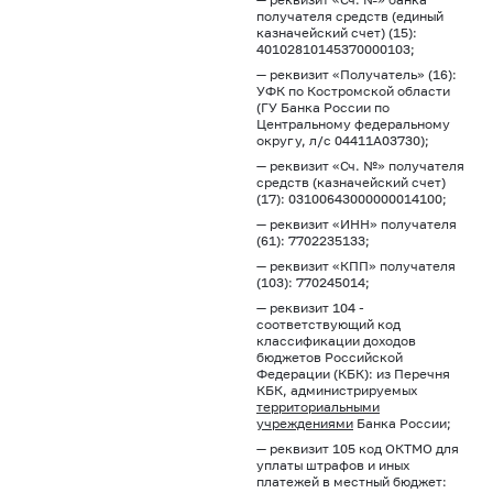
получателя средств (единый
казначейский счет) (15):
40102810145370000103;
— реквизит «Получатель» (16):
УФК по Костромской области
(ГУ Банка России по
Центральному федеральному
округу, л/с 04411А03730);
— реквизит «Сч. №» получателя
средств (казначейский счет)
(17): 03100643000000014100;
— реквизит «ИНН» получателя
(61): 7702235133;
— реквизит «КПП» получателя
(103): 770245014;
— реквизит 104 -
соответствующий код
классификации доходов
бюджетов Российской
Федерации (КБК): из Перечня
КБК, администрируемых
территориальными
учреждениями
Банка России;
— реквизит 105 код ОКТМО для
уплаты штрафов и иных
платежей в местный бюджет: