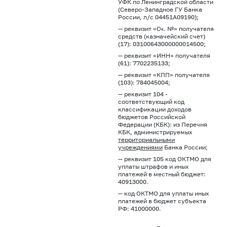
УФК по Ленинградской области
(Северо-Западное ГУ Банка
России, л/с 04451А09190);
— реквизит «Сч. №» получателя
средств (казначейский счет)
(17): 03100643000000014500;
— реквизит «ИНН» получателя
(61): 7702235133;
— реквизит «КПП» получателя
(103): 784045004;
— реквизит 104 -
соответствующий код
классификации доходов
бюджетов Российской
Федерации (КБК): из Перечня
КБК, администрируемых
территориальными
учреждениями
Банка России;
— реквизит 105 код ОКТМО для
уплаты штрафов и иных
платежей в местный бюджет:
40913000.
— код ОКТМО для уплаты иных
платежей в бюджет субъекта
РФ: 41000000.