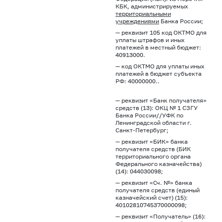
КБК, администрируемых
территориальными
учреждениями
Банка России;
— реквизит 105 код ОКТМО для
уплаты штрафов и иных
платежей в местный бюджет:
40913000.
— код ОКТМО для уплаты иных
платежей в бюджет субъекта
РФ: 40000000..
— реквизит «Банк получателя»
средств (13): ОКЦ № 1 СЗГУ
Банка России//УФК по
Ленинградской области г.
Санкт-Петербург;
— реквизит «БИК» банка
получателя средств (БИК
территориального органа
Федерального казначейства)
(14): 044030098;
— реквизит «Сч. №» банка
получателя средств (единый
казначейский счет) (15):
40102810745370000098;
— реквизит «Получатель» (16):