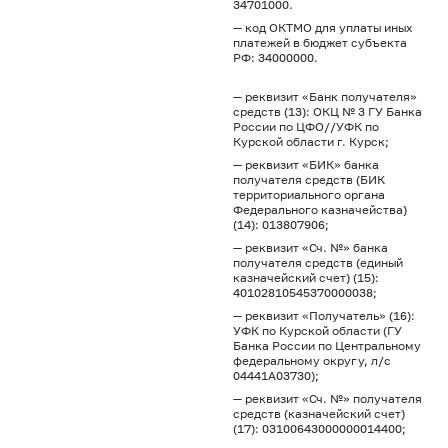
34701000.
— код ОКТМО для уплаты иных
платежей в бюджет субъекта
РФ: 34000000.
— реквизит «Банк получателя»
средств (13): ОКЦ № 3 ГУ Банка
России по ЦФО//УФК по
Курской области г. Курск;
— реквизит «БИК» банка
получателя средств (БИК
территориального органа
Федерального казначейства)
(14): 013807906;
— реквизит «Сч. №» банка
получателя средств (единый
казначейский счет) (15):
40102810545370000038;
— реквизит «Получатель» (16):
УФК по Курской области (ГУ
Банка России по Центральному
федеральному округу, л/с
04441А03730);
— реквизит «Сч. №» получателя
средств (казначейский счет)
(17): 03100643000000014400;