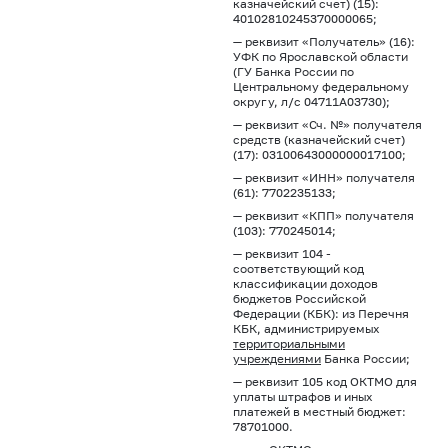
казначейский счет) (15):
40102810245370000065;
— реквизит «Получатель» (16):
УФК по Ярославской области
(ГУ Банка России по
Центральному федеральному
округу, л/с 04711А03730);
— реквизит «Сч. №» получателя
средств (казначейский счет)
(17): 03100643000000017100;
— реквизит «ИНН» получателя
(61): 7702235133;
— реквизит «КПП» получателя
(103): 770245014;
— реквизит 104 -
соответствующий код
классификации доходов
бюджетов Российской
Федерации (КБК): из Перечня
КБК, администрируемых
территориальными
учреждениями
Банка России;
— реквизит 105 код ОКТМО для
уплаты штрафов и иных
платежей в местный бюджет:
78701000.