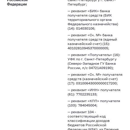
Федерации
Петербург;
— реквизит «БИК» банка
получателя средств (БИК
территориального органа
Федерального казначейства)
(14): 014030106;
— реквизит «Сч. №» банка
получателя средств (единый
казначейский счет) (15):
40102810945370000005;
— реквизит «Получатель» (16):
УФК по г. Санкт-Петербургу
(Северо-Западное ГУ Банка
России, л/с 04721А09190);
— реквизит «Сч. №» получателя
средств (казначейский счет)
(17): 03100643000000017200;
— реквизит «ИНН» получателя
(61): 7702235133;
— реквизит «КПП» получателя
(103): 784045004;
— реквизит 104 -
соответствующий код
классификации доходов
бюджетов Российской
Федерации (КБК): из Перечня