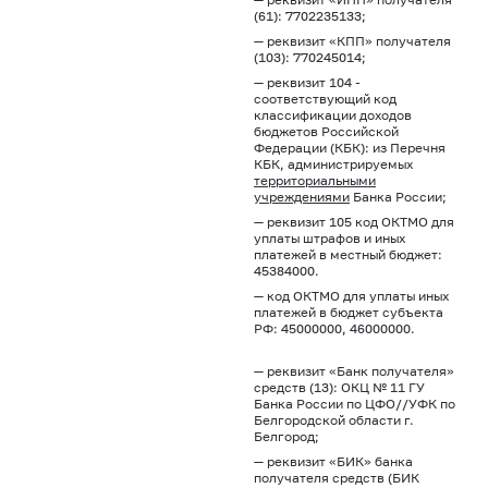
(61): 7702235133;
— реквизит «КПП» получателя
(103): 770245014;
— реквизит 104 -
соответствующий код
классификации доходов
бюджетов Российской
Федерации (КБК): из Перечня
КБК, администрируемых
территориальными
учреждениями
Банка России;
— реквизит 105 код ОКТМО для
уплаты штрафов и иных
платежей в местный бюджет:
45384000.
— код ОКТМО для уплаты иных
платежей в бюджет субъекта
РФ: 45000000, 46000000.
— реквизит «Банк получателя»
средств (13): ОКЦ № 11 ГУ
Банка России по ЦФО//УФК по
Белгородской области г.
Белгород;
— реквизит «БИК» банка
получателя средств (БИК