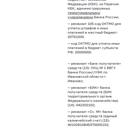
Федерации (КБК): из Перечня
КБК, администрируемых
территориальными
учреждениями
Банка России;
— реквизит 105 код ОКТМО для
уплаты штрафов и иных
платежей в местный бюджет:
20701000.
— код ОКТМО для уплаты иных
платежей в бюджет субъекта
РФ: 20000000.
— реквизит «Банк получателя»
средств (13): ОКЦ № 1 ВВГУ
Банка России//УФК по
Ивановской области г.
Иваново;
— реквизит «БИК» банка
получателя средств (БИК
территориального органа
Федерального казначейства)
(14): 042202102;
— реквизит «Сч. №» банка
получателя средств (единый
казначейский счет) (15):
40102810845370000102;