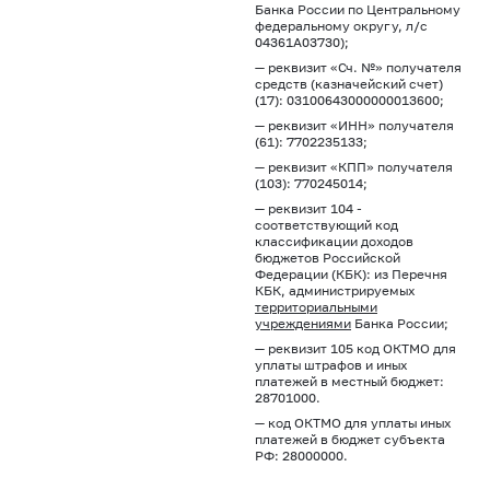
Банка России по Центральному
федеральному округу, л/с
04361А03730);
— реквизит «Сч. №» получателя
средств (казначейский счет)
(17): 03100643000000013600;
— реквизит «ИНН» получателя
(61): 7702235133;
— реквизит «КПП» получателя
(103): 770245014;
— реквизит 104 -
соответствующий код
классификации доходов
бюджетов Российской
Федерации (КБК): из Перечня
КБК, администрируемых
территориальными
учреждениями
Банка России;
— реквизит 105 код ОКТМО для
уплаты штрафов и иных
платежей в местный бюджет:
28701000.
— код ОКТМО для уплаты иных
платежей в бюджет субъекта
РФ: 28000000.