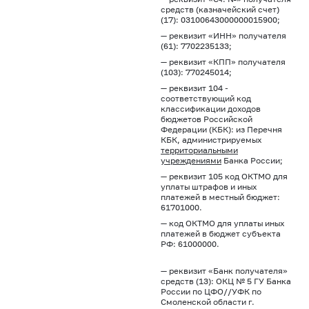
средств (казначейский счет)
(17): 03100643000000015900;
— реквизит «ИНН» получателя
(61): 7702235133;
— реквизит «КПП» получателя
(103): 770245014;
— реквизит 104 -
соответствующий код
классификации доходов
бюджетов Российской
Федерации (КБК): из Перечня
КБК, администрируемых
территориальными
учреждениями
Банка России;
— реквизит 105 код ОКТМО для
уплаты штрафов и иных
платежей в местный бюджет:
61701000.
— код ОКТМО для уплаты иных
платежей в бюджет субъекта
РФ: 61000000.
— реквизит «Банк получателя»
средств (13): ОКЦ № 5 ГУ Банка
России по ЦФО//УФК по
Смоленской области г.