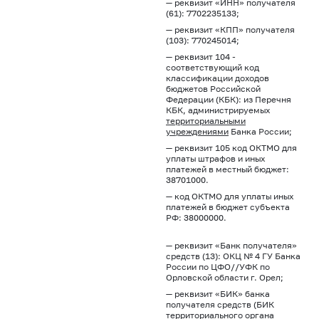
— реквизит «ИНН» получателя
(61): 7702235133;
— реквизит «КПП» получателя
(103): 770245014;
— реквизит 104 -
соответствующий код
классификации доходов
бюджетов Российской
Федерации (КБК): из Перечня
КБК, администрируемых
территориальными
учреждениями
Банка России;
— реквизит 105 код ОКТМО для
уплаты штрафов и иных
платежей в местный бюджет:
38701000.
— код ОКТМО для уплаты иных
платежей в бюджет субъекта
РФ: 38000000.
— реквизит «Банк получателя»
средств (13): ОКЦ № 4 ГУ Банка
России по ЦФО//УФК по
Орловской области г. Орел;
— реквизит «БИК» банка
получателя средств (БИК
территориального органа