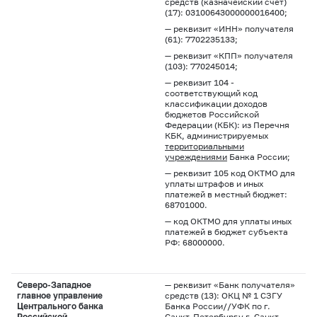
средств (казначейский счет)
(17): 03100643000000016400;
— реквизит «ИНН» получателя
(61): 7702235133;
— реквизит «КПП» получателя
(103): 770245014;
— реквизит 104 -
соответствующий код
классификации доходов
бюджетов Российской
Федерации (КБК): из Перечня
КБК, администрируемых
территориальными
учреждениями
Банка России;
— реквизит 105 код ОКТМО для
уплаты штрафов и иных
платежей в местный бюджет:
68701000.
— код ОКТМО для уплаты иных
платежей в бюджет субъекта
РФ: 68000000.
Северо-Западное
— реквизит «Банк получателя»
главное управление
средств (13): ОКЦ № 1 СЗГУ
Центрального банка
Банка России//УФК по г.
Российской
Санкт-Петербургу г. Санкт-