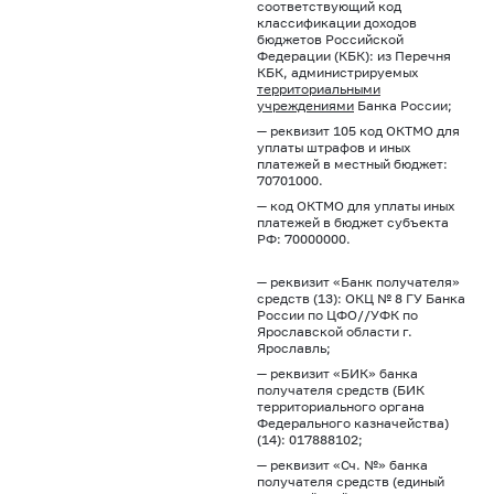
соответствующий код
классификации доходов
бюджетов Российской
Федерации (КБК): из Перечня
КБК, администрируемых
территориальными
учреждениями
Банка России;
— реквизит 105 код ОКТМО для
уплаты штрафов и иных
платежей в местный бюджет:
70701000.
— код ОКТМО для уплаты иных
платежей в бюджет субъекта
РФ: 70000000.
— реквизит «Банк получателя»
средств (13): ОКЦ № 8 ГУ Банка
России по ЦФО//УФК по
Ярославской области г.
Ярославль;
— реквизит «БИК» банка
получателя средств (БИК
территориального органа
Федерального казначейства)
(14): 017888102;
— реквизит «Сч. №» банка
получателя средств (единый