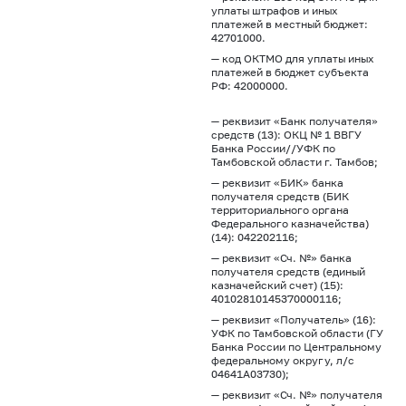
уплаты штрафов и иных
платежей в местный бюджет:
42701000.
— код ОКТМО для уплаты иных
платежей в бюджет субъекта
РФ: 42000000.
— реквизит «Банк получателя»
средств (13): ОКЦ № 1 ВВГУ
Банка России//УФК по
Тамбовской области г. Тамбов;
— реквизит «БИК» банка
получателя средств (БИК
территориального органа
Федерального казначейства)
(14): 042202116;
— реквизит «Сч. №» банка
получателя средств (единый
казначейский счет) (15):
40102810145370000116;
— реквизит «Получатель» (16):
УФК по Тамбовской области (ГУ
Банка России по Центральному
федеральному округу, л/с
04641А03730);
— реквизит «Сч. №» получателя