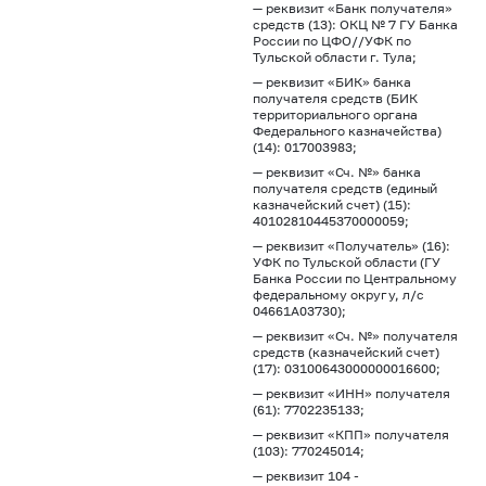
— реквизит «Банк получателя»
средств (13): ОКЦ № 7 ГУ Банка
России по ЦФО//УФК по
Тульской области г. Тула;
— реквизит «БИК» банка
получателя средств (БИК
территориального органа
Федерального казначейства)
(14): 017003983;
— реквизит «Сч. №» банка
получателя средств (единый
казначейский счет) (15):
40102810445370000059;
— реквизит «Получатель» (16):
УФК по Тульской области (ГУ
Банка России по Центральному
федеральному округу, л/с
04661А03730);
— реквизит «Сч. №» получателя
средств (казначейский счет)
(17): 03100643000000016600;
— реквизит «ИНН» получателя
(61): 7702235133;
— реквизит «КПП» получателя
(103): 770245014;
— реквизит 104 -