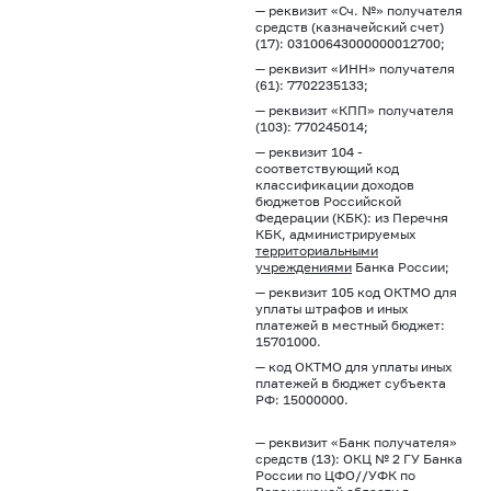
— реквизит «Сч. №» получателя
средств (казначейский счет)
(17): 03100643000000012700;
— реквизит «ИНН» получателя
(61): 7702235133;
— реквизит «КПП» получателя
(103): 770245014;
— реквизит 104 -
соответствующий код
классификации доходов
бюджетов Российской
Федерации (КБК): из Перечня
КБК, администрируемых
территориальными
учреждениями
Банка России;
— реквизит 105 код ОКТМО для
уплаты штрафов и иных
платежей в местный бюджет:
15701000.
— код ОКТМО для уплаты иных
платежей в бюджет субъекта
РФ: 15000000.
— реквизит «Банк получателя»
средств (13): ОКЦ № 2 ГУ Банка
России по ЦФО//УФК по