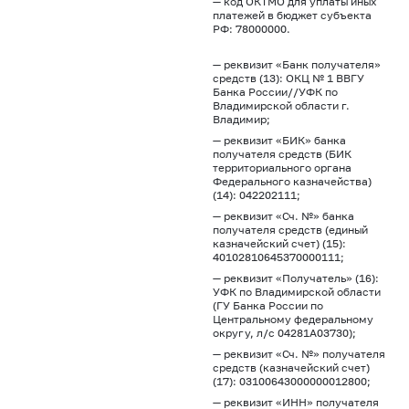
— код ОКТМО для уплаты иных
платежей в бюджет субъекта
РФ: 78000000.
— реквизит «Банк получателя»
средств (13): ОКЦ № 1 ВВГУ
Банка России//УФК по
Владимирской области г.
Владимир;
— реквизит «БИК» банка
получателя средств (БИК
территориального органа
Федерального казначейства)
(14): 042202111;
— реквизит «Сч. №» банка
получателя средств (единый
казначейский счет) (15):
40102810645370000111;
— реквизит «Получатель» (16):
УФК по Владимирской области
(ГУ Банка России по
Центральному федеральному
округу, л/с 04281А03730);
— реквизит «Сч. №» получателя
средств (казначейский счет)
(17): 03100643000000012800;
— реквизит «ИНН» получателя