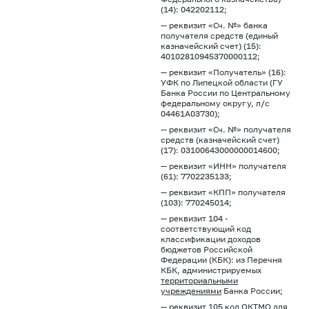
(14): 042202112;
— реквизит «Сч. №» банка
получателя средств (единый
казначейский счет) (15):
40102810945370000112;
— реквизит «Получатель» (16):
УФК по Липецкой области (ГУ
Банка России по Центральному
федеральному округу, л/с
04461А03730);
— реквизит «Сч. №» получателя
средств (казначейский счет)
(17): 03100643000000014600;
— реквизит «ИНН» получателя
(61): 7702235133;
— реквизит «КПП» получателя
(103): 770245014;
— реквизит 104 -
соответствующий код
классификации доходов
бюджетов Российской
Федерации (КБК): из Перечня
КБК, администрируемых
территориальными
учреждениями
Банка России;
— реквизит 105 код ОКТМО для