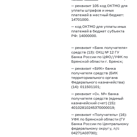
— реквизит 105 код ОКТМО для
уплаты штрафов и иных
платежей в местный бюджет:
14701000.
— код ОКТМО для уплаты иных
платежей в бюджет субъекта
РФ: 14000000.
— реквизит «Банк получателя»
средств (13): ОКЦ № 12 ГУ
Банка России по ЦФО//УФК по
Брянской области г. Брянск;
— реквизит «БИК» банка
получателя средств (БИК
территориального органа
Федерального казначейства)
(14): 011501101;
— реквизит «Сч. №» банка
получателя средств (единый
казначейский счет) (15):
40102810245370000019;
— реквизит «Получатель» (16):
УФК по Брянской области (ГУ
Банка России по Центральному
федеральному округу, л/с
04271А03730);