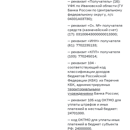
— реквизит «Получатель» (16):
УФК по Ивановской области (ГУ
Банка России по Центральному
федеральному округу, л/с
04331А03730);
— реквизит «Сч. №» получателя
средств (казначейский счет)
(17): 03100643000000013300;
— реквизит «ИНН» получателя
(61): 7702235133;
— реквизит «КПП» получателя
(103): 770245014;
— реквизит 104 -
соответствующий код
классификации доходов
бюджетов Российской
Федерации (КБК): из Перечня
КБК, администрируемых
территориальными
учреждениями
Банка России;
— реквизит 105 код ОКТМО для
уплаты штрафов и иных
платежей в местный бюджет:
24701000.
— код ОКТМО для уплаты иных
платежей в бюджет субъекта
РФ: 24000000.