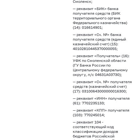
Смоленск;
— реквизит «БИК» банка
получателя средств (БИК
территориального органа
Федерального казначейства)
(14): 016614901;
— реквизит «Сч. №» банка
получателя средств (единый
казначейский счет) (15):
40102810445370000055;
— реквизит «Получатель» (16):
УФК по Смоленской области
(ГУ Банка России по
Центральному федеральному
округу, л/с 04631А03730);
— реквизит «Сч. №» получателя
средств (казначейский счет)
(17): 03100643000000016300;
— реквизит «ИНН» получателя
(61): 7702235133;
— реквизит «КПП» получателя
(103): 770245014;
— реквизит 104 -
соответствующий код
классификации доходов
бюджетов Российской