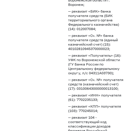
Воронежской области г.
Воронеж;
— реквизит «БИК» банка
получателя средств (БИК
территориального органа
Федерального казначейства)
(14): 012007084;
— реквизит «Сч. №» банка
получателя средств (единый
казначейский счет) (15):
40102810945370000023;
— реквизит «Получатель» (16):
УФК по Воронежской области
(ГУ Банка России по
Центральному федеральному
округу, л/с 04311А03730);
— реквизит «Сч. №» получателя
средств (казначейский счет)
(17): 03100643000000013100;
— реквизит «ИНН» получателя
(61): 7702235133;
— реквизит «КПП» получателя
(103): 770245014;
— реквизит 104 -
соответствующий код
классификации доходов
бюджетов Российской