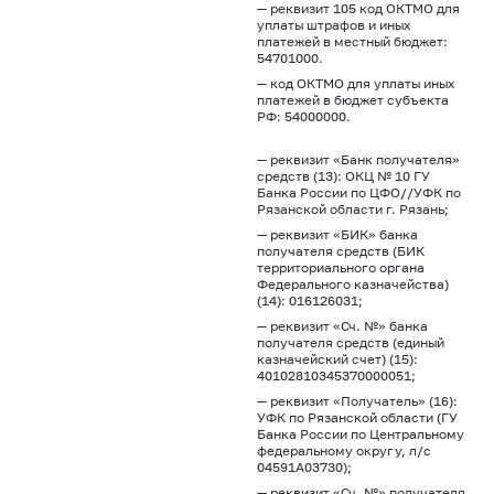
— реквизит 105 код ОКТМО для
уплаты штрафов и иных
платежей в местный бюджет:
54701000.
— код ОКТМО для уплаты иных
платежей в бюджет субъекта
РФ: 54000000.
— реквизит «Банк получателя»
средств (13): ОКЦ № 10 ГУ
Банка России по ЦФО//УФК по
Рязанской области г. Рязань;
— реквизит «БИК» банка
получателя средств (БИК
территориального органа
Федерального казначейства)
(14): 016126031;
— реквизит «Сч. №» банка
получателя средств (единый
казначейский счет) (15):
40102810345370000051;
— реквизит «Получатель» (16):
УФК по Рязанской области (ГУ
Банка России по Центральному
федеральному округу, л/с
04591А03730);
— реквизит «Сч. №» получателя