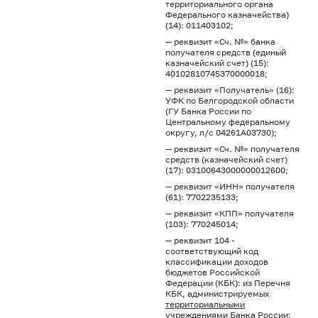
территориального органа
Федерального казначейства)
(14): 011403102;
— реквизит «Сч. №» банка
получателя средств (единый
казначейский счет) (15):
40102810745370000018;
— реквизит «Получатель» (16):
УФК по Белгородской области
(ГУ Банка России по
Центральному федеральному
округу, л/с 04261А03730);
— реквизит «Сч. №» получателя
средств (казначейский счет)
(17): 03100643000000012600;
— реквизит «ИНН» получателя
(61): 7702235133;
— реквизит «КПП» получателя
(103): 770245014;
— реквизит 104 -
соответствующий код
классификации доходов
бюджетов Российской
Федерации (КБК): из Перечня
КБК, администрируемых
территориальными
учреждениями
Банка России;