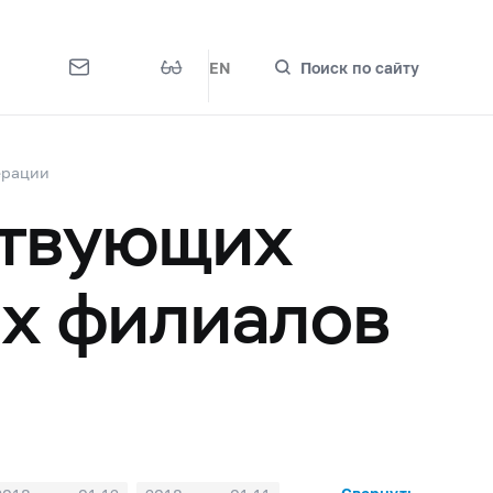
EN
Поиск по сайту
ерации
ствующих
их филиалов