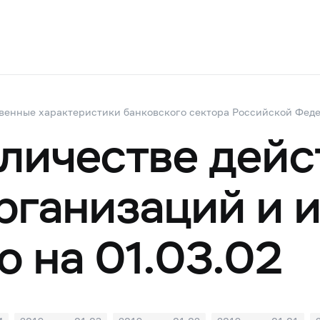
венные характеристики банковского сектора Российской Фед
оличестве дей
рганизаций и 
ю на 01.03.02