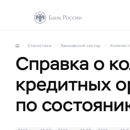
Статистика
Банковский сектор
Количест
Справка о к
кредитных о
по состояни