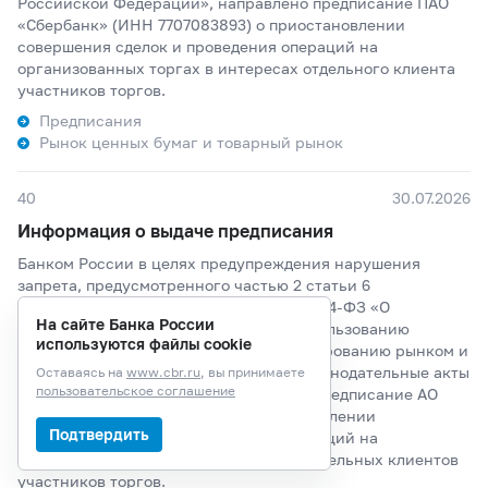
Российской Федерации», направлено предписание ПАО
«Сбербанк» (ИНН 7707083893) о приостановлении
совершения сделок и проведения операций на
организованных торгах в интересах отдельного клиента
участников торгов.
Предписания
Рынок ценных бумаг и товарный рынок
40
30.07.2026
Информация о выдаче предписания
Банком России в целях предупреждения нарушения
запрета, предусмотренного частью 2 статьи 6
Федерального закона от 27.07.2010 № 224-ФЗ «О
На сайте Банка России
противодействии неправомерному использованию
используются файлы cookie
инсайдерской информации и манипулированию рынком и
о внесении изменений в отдельные законодательные акты
Оставаясь на
www.cbr.ru
, вы принимаете
пользовательское соглашение
Российской Федерации», направлено предписание АО
«ТБанк» (ИНН 7710140679) о приостановлении
Подтвердить
совершения сделок и проведения операций на
организованных торгах в интересах отдельных клиентов
участников торгов.