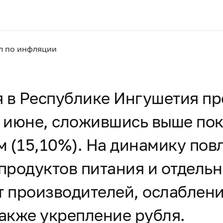
л по инфляции
я в Республике Ингушетия п
в июне, сложившись выше пок
ом (15,10%). На динамику по
продуктов питания и отдель
т производителей, ослаблени
 также укрепление рубля.