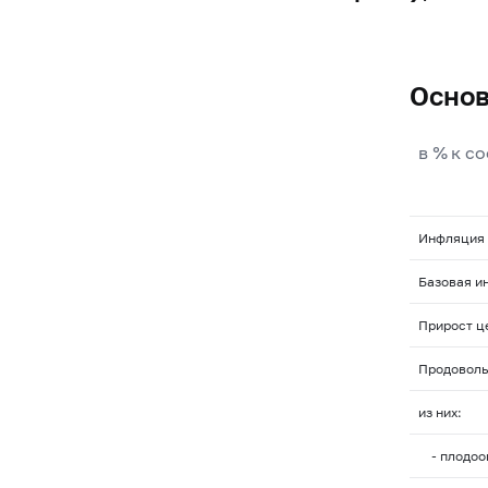
Основ
в % к с
Инфляция
Базовая и
Прирост ц
Продоволь
из них:
- плодоо