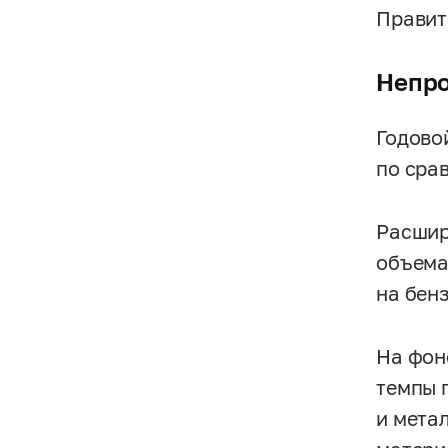
Правит
Непро
Годово
по срав
Расшир
объема
на бен
На фон
темпы 
и мета