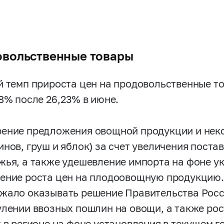
вольственные товары
й темп прироста цен на продовольственные т
18% после 26,23% в июне.
ение предложения овощной продукции и неко
инов, груш и яблок) за счет увеличения поста
жья, а также удешевление импорта на фоне у
ение роста цен на плодоовощную продукцию.
жало оказывать решение Правительства Рос
улении ввозных пошлин на овощи, а также ро
к в регионе на фоне установления в текущем 