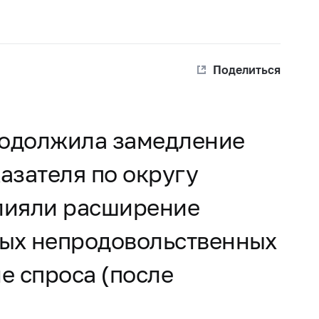
Поделиться
родолжила замедление
азателя по округу
влияли расширение
ных непродовольственных
е спроса (после