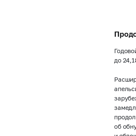
Продо
Годово
до 24,
Расшир
апельс
зарубе
замедл
продол
об обн
и ябло