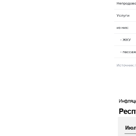
Непродово
Услуги
из них:
- ЖКУ
- пассаж
Источник: