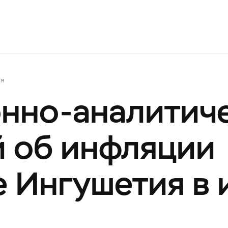
ия
нно-аналитич
 об инфляции
е Ингушетия в