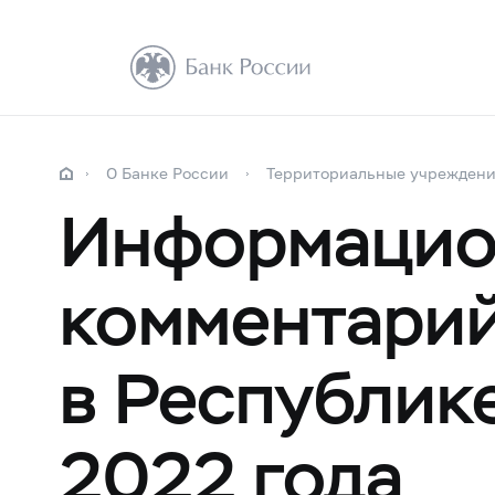
О Банке России
Территориальные учрежден
Информацио
комментарий
в Республик
2022 года