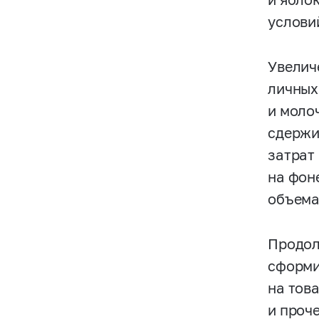
услови
Увелич
личных
и моло
сдержи
затрат
на фон
объема
Продол
сформи
на тов
и проч