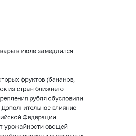
овары в июле замедлился
торых фруктов (бананов,
вок из стран ближнего
крепления рубля обусловили
 Дополнительное влияние
сийской Федерации
ст урожайности овощей
году благоприятных погодных