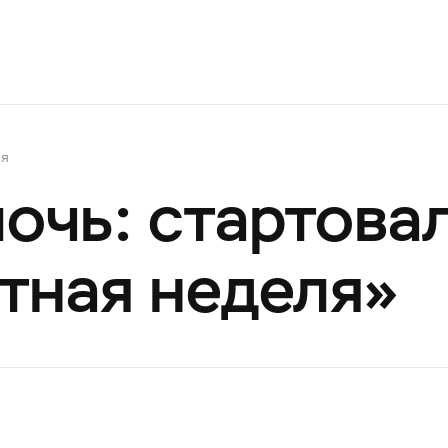
ия
очь: стартова
тная неделя»