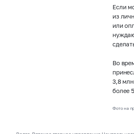
Если м
из лич
или оп
нуждаю
сделат
Во вре
принес
3,8 млн
более 
Фото на п
Волго-Вятское главное управление Центральног