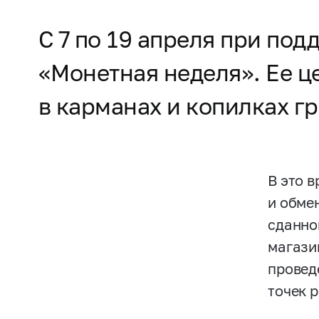
С 7 по 19 апреля при под
«Монетная неделя». Ее ц
в карманах и копилках г
В это 
и обме
сданно
магази
провед
точек 