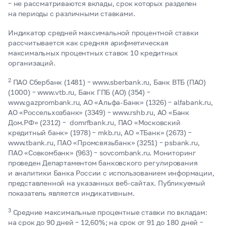
– не рассматриваются вклады, срок которых разделен
на периоды с различными ставками.
Индикатор средней максимальной процентной ставки
рассчитывается как средняя арифметическая
максимальных процентных ставок 10 кредитных
организаций.
2
ПАО Сбербанк (1481) – www.sberbank.ru, Банк ВТБ (ПАО)
(1000) – www.vtb.ru, Банк ГПБ (АО) (354) –
www.gazprombank.ru, АО «Альфа-Банк» (1326) – alfabank.ru,
АО «Россельхозбанк» (3349) – www.rshb.ru, АО «Банк
Дом.РФ» (2312) – domrfbank.ru, ПАО «Московский
кредитный банк» (1978) – mkb.ru, АО «ТБанк» (2673) –
www.tbank.ru, ПАО «Промсвязьбанк» (3251) – psbank.ru,
ПАО «Совкомбанк» (963) – sovcombank.ru. Мониторинг
проведен Департаментом банковского регулирования
и аналитики Банка России с использованием информации,
представленной на указанных веб-сайтах. Публикуемый
показатель является индикативным.
3
Средние максимальные процентные ставки по вкладам:
на срок до 90 дней – 12,60%; на срок от 91 до 180 дней –