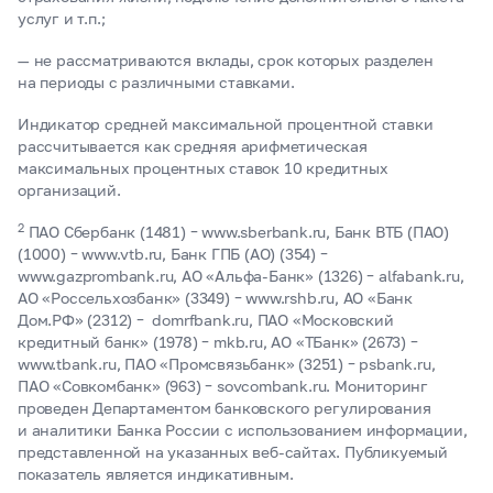
услуг и т.п.;
— не рассматриваются вклады, срок которых разделен
на периоды с различными ставками.
Индикатор средней максимальной процентной ставки
рассчитывается как средняя арифметическая
максимальных процентных ставок 10 кредитных
организаций.
2
ПАО Сбербанк (1481) – www.sberbank.ru, Банк ВТБ (ПАО)
(1000) – www.vtb.ru, Банк ГПБ (АО) (354) –
www.gazprombank.ru, АО «Альфа-Банк» (1326) – alfabank.ru,
АО «Россельхозбанк» (3349) – www.rshb.ru, АО «Банк
Дом.РФ» (2312) – domrfbank.ru, ПАО «Московский
кредитный банк» (1978) – mkb.ru, АО «ТБанк» (2673) –
www.tbank.ru, ПАО «Промсвязьбанк» (3251) – psbank.ru,
ПАО «Совкомбанк» (963) – sovcombank.ru. Мониторинг
проведен Департаментом банковского регулирования
и аналитики Банка России с использованием информации,
представленной на указанных веб-сайтах. Публикуемый
показатель является индикативным.