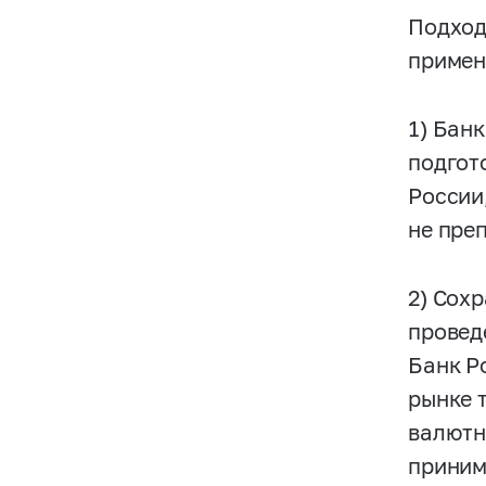
Подход
примен
1) Бан
подгот
России
не пре
2) Сох
провед
Банк Р
рынке 
валютн
приним