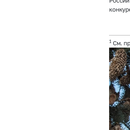
России
конкур
1
См. пр