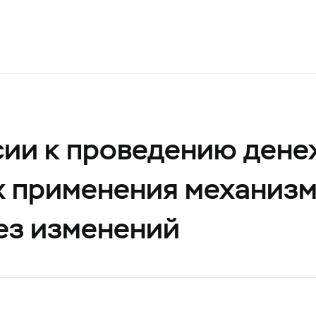
сии к проведению ден
ях применения механиз
ез изменений