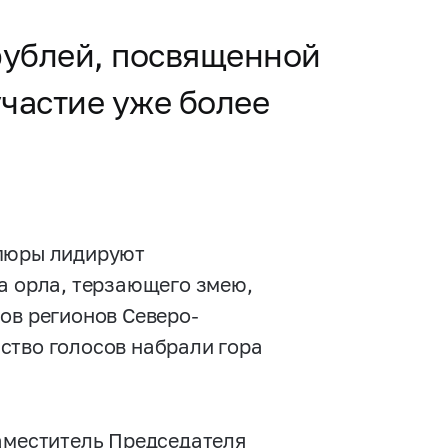
рублей, посвященной
частие уже более
упюры лидируют
а орла, терзающего змею,
ов регионов Северо-
ство голосов набрали гора
заместитель Председателя