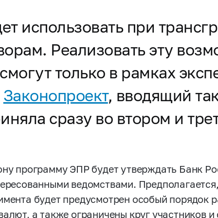
ет использовать при трансг
ворам. Реализовать эту возм
смогут только в рамках экс
.
Законопроект
, вводящий та
иняла сразу во втором и тре
ону программу ЭПР будет утверждать Банк Ро
тересованными ведомствами. Предполагается,
имента будет предусмотрен особый порядок р
валют, а также ограничены круг участников и 