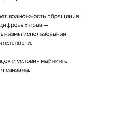
кает возможность обращения
 цифровых прав —
еханизмы использования
ятельности.
ядок и условия майнинга
им связаны.