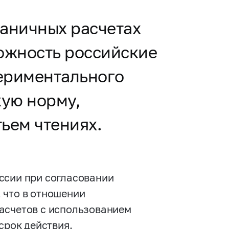
раничных расчетах
ожность российские
периментального
кую норму,
тьем чтениях.
ссии при согласовании
 что в отношении
асчетов с использованием
срок действия.