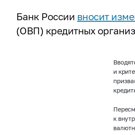
Банк России
вносит изм
(ОВП) кредитных органи
Вводят
и крит
призва
кредит
Пересм
к внут
валютн