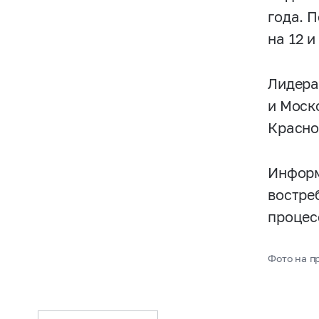
года. 
на 12 и
Лидера
и Моско
Красно
Информ
востре
процес
Фото на п