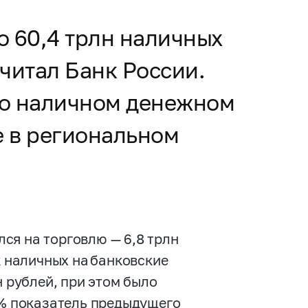
о 60,4 трлн наличных
считал Банк России.
о наличном денежном
е в региональном
ся на торговлю — 6,8 трлн
к наличных на банковские
н рублей, при этом было
9% показатель предыдущего