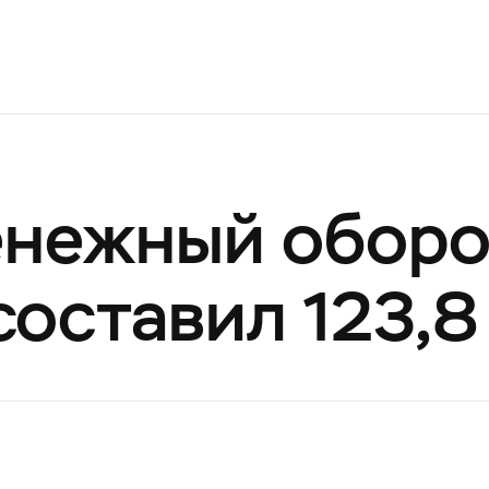
енежный оборо
составил 123,8