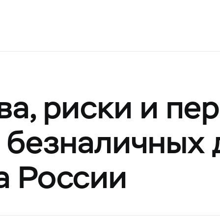
а, риски и пе
 безналичных 
а России