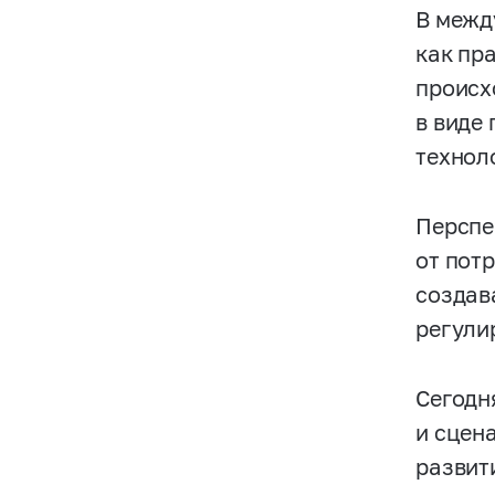
В межд
как пр
происх
в виде
технол
Перспе
от пот
создав
регули
Сегодн
и сцен
развит