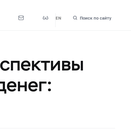
EN
Поиск по сайту
рспективы
денег: