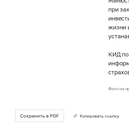
Минюст
при за
инвест
жизни 
устана
КИД по
информ
страхо
Фото на п
Сохранить в PDF
Копировать ссылку