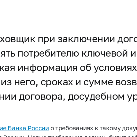
раховщик при заключении дог
лять потребителю ключевой
ткая информация об условиях
из него, сроках и сумме воз
нии договора, досудебном у
ие Банка России
о требованиях к такому док