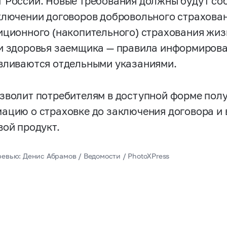
 России. Новые требования должны будут с
ключении договоров добровольного страхова
иционного (накопительного) страхования жиз
и здоровья заемщика — правила информирова
вливаются отдельными указаниями.
зволит потребителям в доступной форме пол
ацию о страховке до заключения договора и
вой продукт.
ревью: Денис Абрамов / Ведомости / PhotoXPress