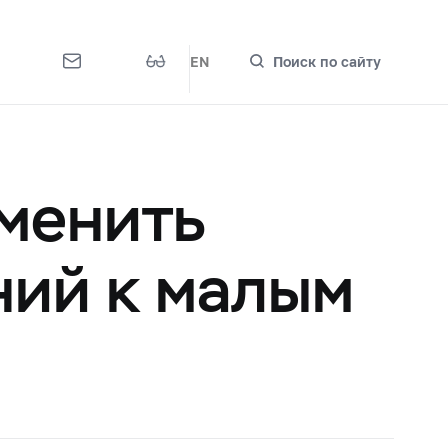
EN
Поиск по сайту
зменить
ний к малым