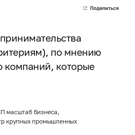
Поделиться
дпринимательства
ритериям), по мнению
о компаний, которые
СП масштаб бизнеса,
етр крупных промышленных