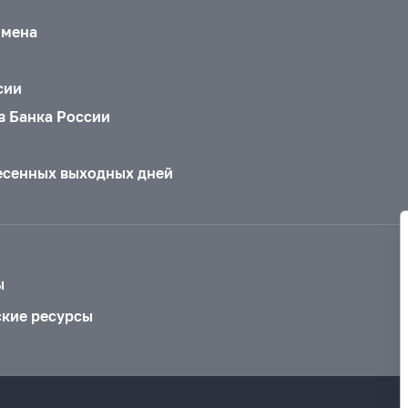
бмена
сии
в Банка России
есенных выходных дней
ы
ские ресурсы