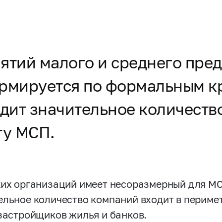
ятий малого и среднего пре
ормируется по формальным к
одит значительное количеств
ту МСП.
ких организаций имеет несоразмерный для М
ельное количество компаний входит в перим
 застройщиков жилья и банков.