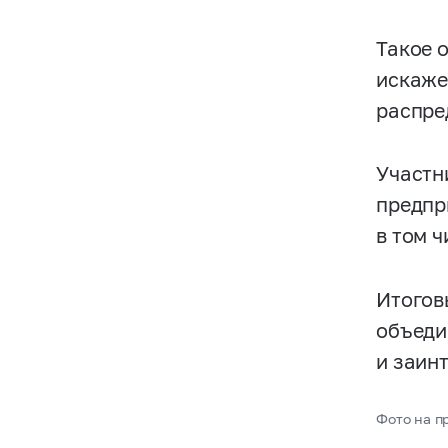
Такое 
искаже
распре
Участн
предпр
в том 
Итогов
объеди
и заин
Фото на пр