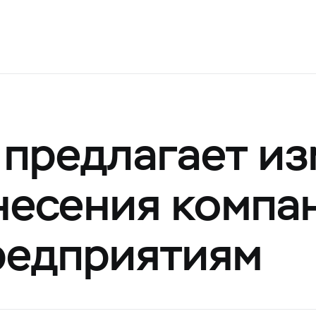
 предлагает и
несения компа
редприятиям