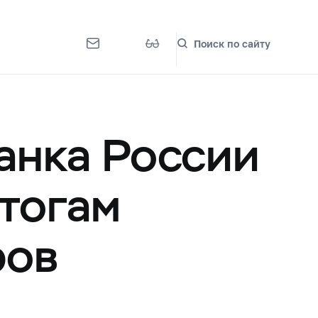
Поиск по сайту
анка России
тогам
ров