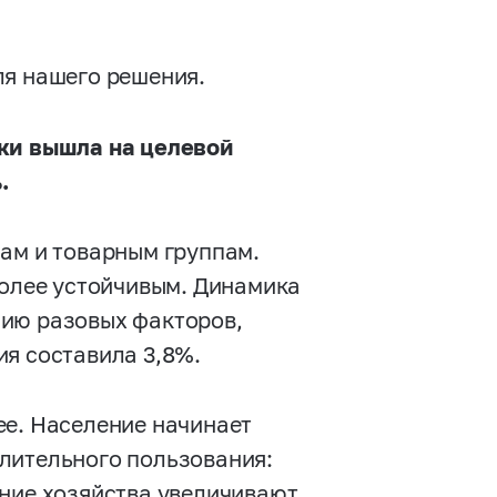
ля нашего решения.
ски вышла на целевой
.
нам и товарным группам.
более устойчивым. Динамика
нию разовых факторов,
ия составила 3,8%.
ее. Население начинает
лительного пользования:
шние хозяйства увеличивают