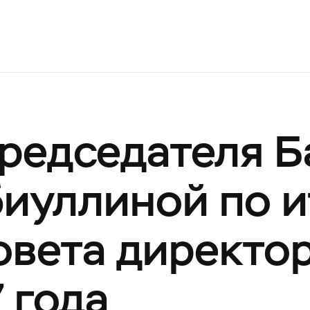
редседателя Б
иуллиной по и
овета директо
 года