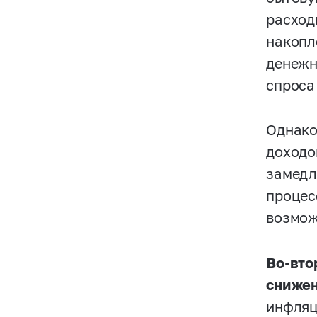
расход
накопл
денежн
спроса
Однако
доходо
замедл
процес
возмож
Во-вто
снижен
инфляц