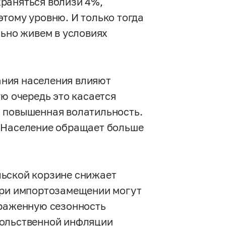
раняться вблизи 4%,
тому уровню. И только тогда
льно живем в условиях
ния населения влияют
ую очередь это касается
а повышенная волатильность.
. Население обращает больше
льской корзине снижает
при импортозамещении могут
ыраженную сезонность
вольственной инфляции