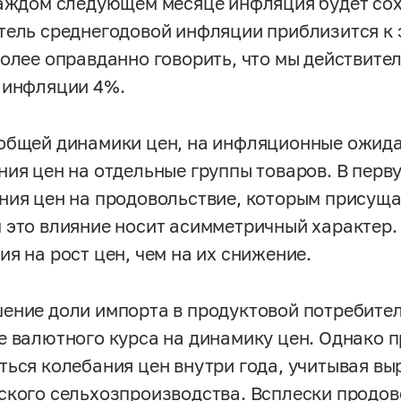
каждом следующем месяце инфляция будет сох
тель среднегодовой инфляции приблизится к э
более оправданно говорить, что мы действите
 инфляции 4%.
общей динамики цен, на инфляционные ожида
ния цен на отдельные группы товаров. В перв
ния цен на продовольствие, которым присущ
 это влияние носит асимметричный характер
я на рост цен, чем на их снижение.
ение доли импорта в продуктовой потребите
е валютного курса на динамику цен. Однако 
ться колебания цен внутри года, учитывая в
ского сельхозпроизводства. Всплески продо