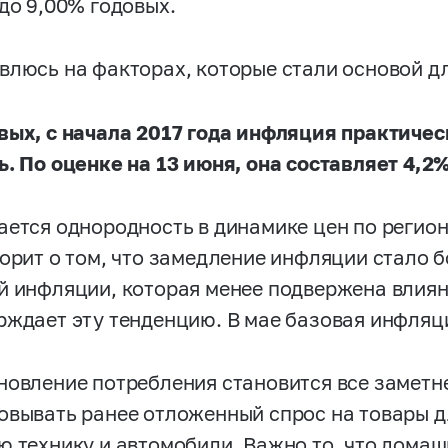
 до 9,00% годовых.
влюсь на факторах, которые стали основой д
вых, с начала 2017 года инфляция практиче
ь. По оценке на 13 июня, она составляет 4,2%
ается однородность в динамике цен по регио
ворит о том, что замедление инфляции стало 
й инфляции, которая менее подвержена влия
рждает эту тенденцию. В мае базовая инфляц
новление потребления становится все заметн
овывать ранее отложенный спрос на товары д
ю технику и автомобили. Важно то, что дома