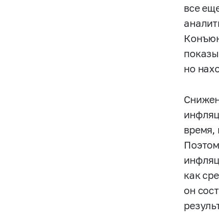
все ещ
аналит
Конъюн
показы
но нах
Снижен
инфляц
время, 
Поэтом
инфляц
как ср
он сос
резуль