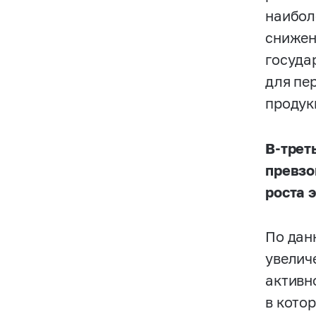
наибол
снижен
госуда
для пе
продук
В-трет
превзо
роста 
По дан
увелич
активн
в кото