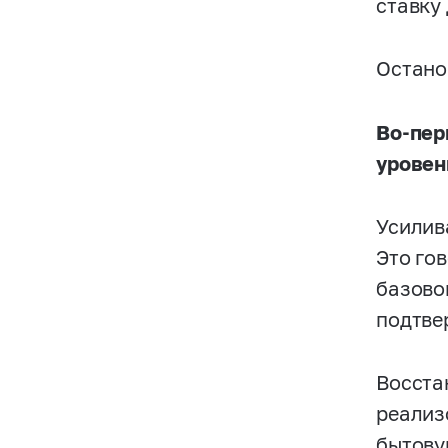
ставку
Остано
Во-пер
уровен
Усилив
Это го
базово
подтве
Восста
реализ
бытову