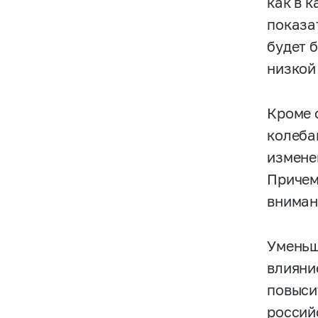
как в 
показа
будет 
низкой
Кроме 
колеба
измене
Причем
внимани
Уменьш
влияни
повыси
россий