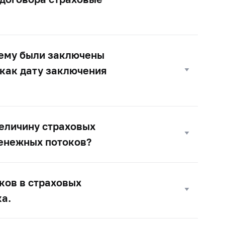
нему были заключены
 как дату заключения
величину страховых
денежных потоков?
ков в страховых
а.