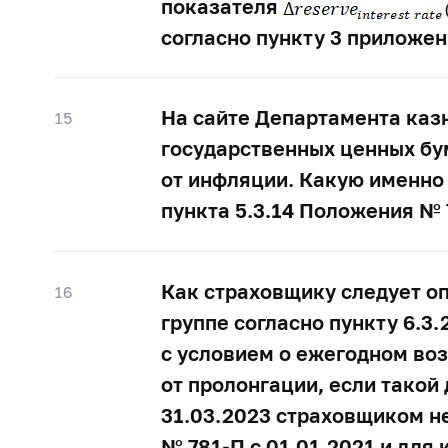
показателя
согласно пункту 3 приложе
На сайте Департамента каз
15
государственных ценных бу
от инфляции. Какую именно
пункта 5.3.14 Положения №
Как страховщику следует о
16
группе согласно пункту 6.3
с условием о ежегодном воз
от пролонгации, если такой
31.03.2023 страховщиком н
№
781-П
с 01.01.2021 и для