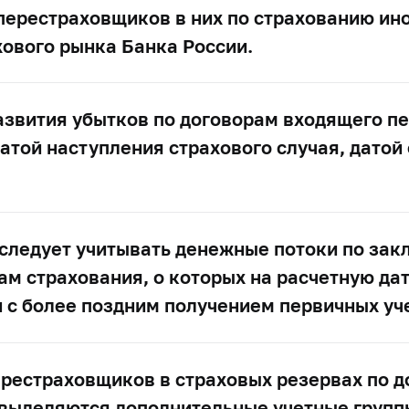
перестраховщиков в них по страхованию ин
ового рынка Банка России.
развития убытков по договорам входящего п
 датой наступления страхового случая, дато
 следует учитывать денежные потоки по за
м страхования, о которых на расчетную да
и с более поздним получением первичных уч
ерестраховщиков в страховых резервах по д
 выделяются дополнительные учетные групп