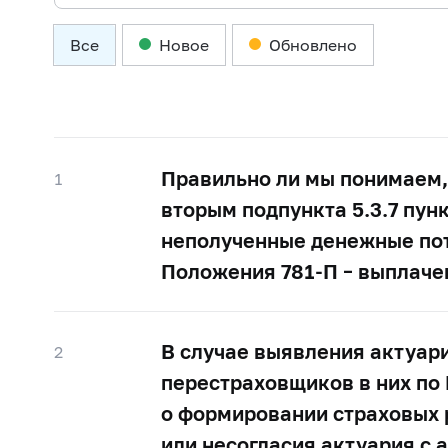
Все
Новое
Обновлено
Правильно ли мы понимаем, 
1
вторым подпункта 5.3.7 пун
неполученные денежные пото
Положения
781-П –
выплачен
В случае выявления актуари
2
перестраховщиков в них п
о формировании страховых
или несогласия актуария с