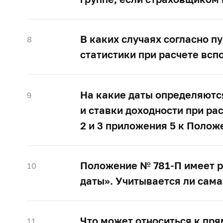
В каких случаях согласно 
8
статистики при расчете вс
На какие даты определяютс
9
и ставки доходности при ра
2 и 3 приложения 5 к Поло
Положение №
781-П
имеет р
10
даты». Учитывается ли сама
Что может относиться к пр
11