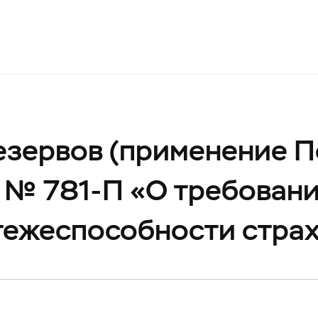
езервов (применение 
21 № 781-П «О требован
тежеспособности стра