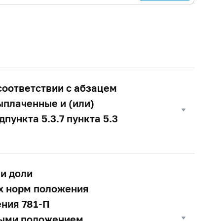
соответствии с абзацем
плаченные и (или)
пункта 5.3.7 пункта 5.3
 и доли
х норм положения
ения
781-П
ными положением