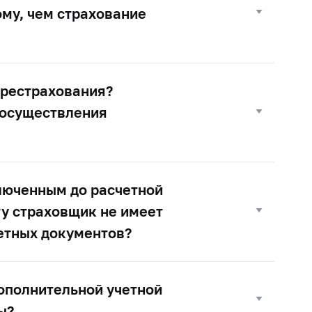
ому, чем страхование
ерестрахования?
й осуществления
ключенным до расчетной
ту страховщик не имеет
етных документов?
ополнительной учетной
ы?