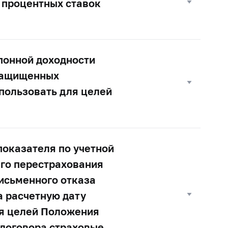
 процентных ставок
понной доходности
 защищенных
пользовать для целей
показателя по учетной
го перестрахования
письменного отказа
а расчетную дату
ля целей Положения
 договора страховые