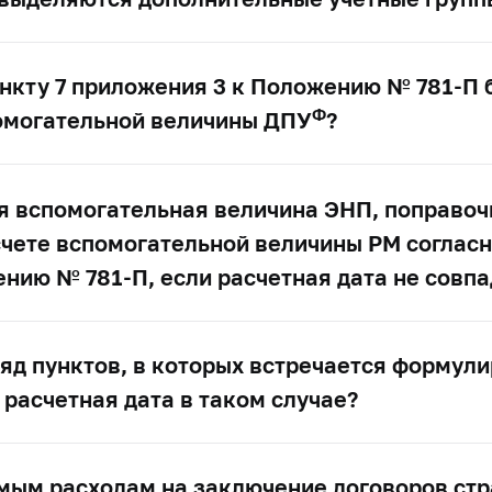
пункту 7 приложения 3 к Положению №
781-П
б
Ф
помогательной величины ДПУ
?
я вспомогательная величина ЭНП, поправо
счете вспомогательной величины РМ согласн
жению №
781-П,
если расчетная дата не совпа
яд пунктов, в которых встречается формули
 расчетная дата в таком случае?
ямым расходам на заключение договоров ст