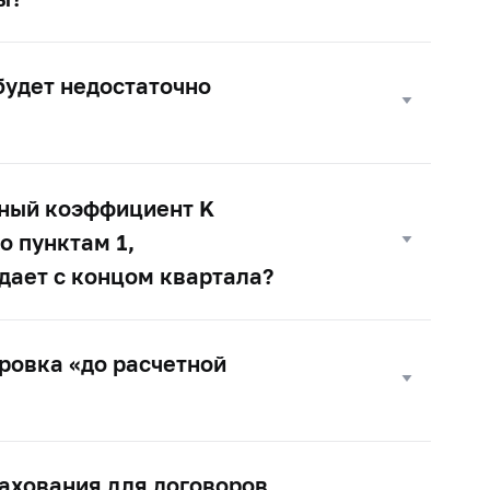
удет недостаточно
чный коэффициент K
о пунктам 1,
дает с концом квартала?
ровка «до расчетной
рахования для договоров