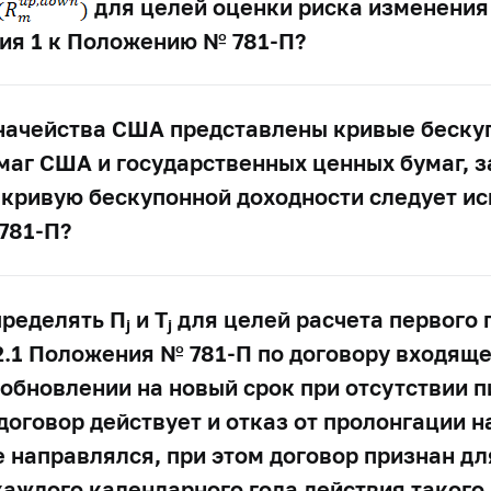
для целей оценки риска изменения
ния 1 к Положению №
781-П?
начейства США представлены кривые беску
маг США и государственных ценных бумаг,
 кривую бескупонной доходности следует ис
781-П?
пределять П
и T
для целей расчета первого 
j
j
.2.1 Положения №
781-П
по договору входяще
обновлении на новый срок при отсутствии 
 договор действует и отказ от пролонгации н
е направлялся, при этом договор признан д
 каждого календарного года действия такого