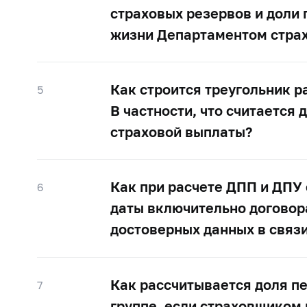
страховых резервов и доли 
жизни Департаментом страх
Как строится треугольник 
5
В частности, что считается
страховой выплаты?
Как при расчете ДПП и ДПУ
6
даты включительно договора
достоверных данных в связ
Как рассчитывается доля п
7
группе, если страховщиком