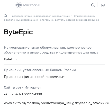
Противодействие недобросовестным практикам
Список компаний
с выявленными признаками нелегальной деятельности на финансовом рынке
ByteEpic
Наименование, знак обслуживания, коммерческое
обозначение и иные средства индивидуализации лица
ByteEpic
Признаки, установленные Банком России
Признаки «финансовой пирамиды»
Сайт в сети Интернет
vk.com/club229554398
www.avito.ru/moskva/predlozheniya_uslug/byteepic_72526638