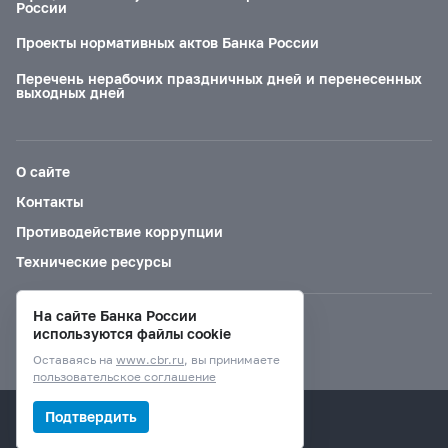
России
Проекты нормативных актов Банка России
Перечень нерабочих праздничных дней и перенесенных
выходных дней
О сайте
Контакты
Противодействие коррупции
Технические ресурсы
На сайте Банка России
Версия для слабовидящих
используются файлы cookie
Оставаясь на
www.cbr.ru
, вы принимаете
пользовательское соглашение
© Банк России, 2000–2026.
Подтвердить
Дизайн сайта —