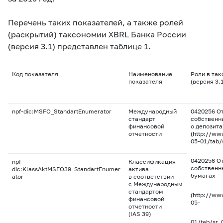
Перечень таких показателей, а также ролей
(раскрытий) таксономии XBRL Банка России
(версия 3.1) представлен таблице 1.
Код показателя
Наименование
Роли в та
показателя
(версия 3.
npf-dic:MSFO_StandartEnumerator
Международный
0420256 От
стандарт
собственн
финансовой
о депозита
отчетности
(http://ww
05-01/tab/
0420256 От
npf-
Классификация
собственны
dic:KlassAktMSFO39_StandartEnumer
актива
бумагах
ator
в соответствии
с Международным
стандартом
(http://ww
финансовой
05-
отчетности
(IAS 39)
01/tab/sr