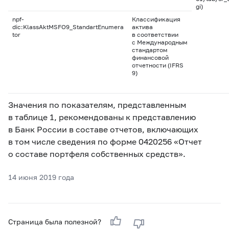
gi)
npf-
Классификация
dic:KlassAktMSFO9_StandartEnumera
актива
tor
в соответствии
с Международным
стандартом
финансовой
отчетности (IFRS
9)
Значения по показателям, представленным
в таблице 1, рекомендованы к представлению
в Банк России в составе отчетов, включающих
в том числе сведения по форме 0420256 «Отчет
о составе портфеля собственных средств».
14 июня 2019 года
Страница была полезной?