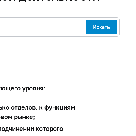
Искать
ующего уровня:
ько отделов, к функциям
овом рынке;
подчинении которого