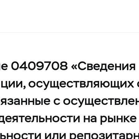
ме 0409708 «Сведения 
ации, осуществляющих 
вязанные с осуществле
еятельности на рынке 
ьности или репозитар