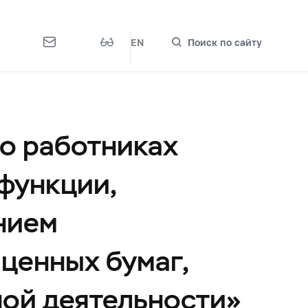
EN
Поиск по сайту
о работниках
функции,
нием
ценных бумаг,
ной деятельности»