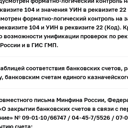
дусмотрен форматно-логический контроль н
квизите 104 и значения УИН в реквизите 22
мотрен форматно-логический контроль на з
реквизите 104 и УИН в реквизите 22 (Код).
 о возможности унификации проверок по ре
России и в ГИС ГМП.
таблицей соответствия банковских счетов, 
, банковским счетам единого казначейског
совместного письма Минфина России, Федер
 «О закрытии банковских счетов в связи с п
ие» № 09-01-10/66747 / 04-45-7/5526 / 07-
ытию счета: