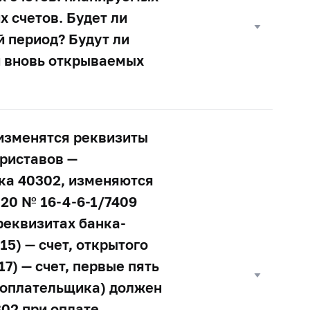
 счетов. Будет ли
 период? Будут ли
и вновь открываемых
 изменятся реквизиты
приставов —
ка 40302, изменяются
20 № 16-4-6-1/7409
реквизитах банка-
15) — счет, открытого
7) — счет, первые пять
огоплательщика) должен
302 при оплате