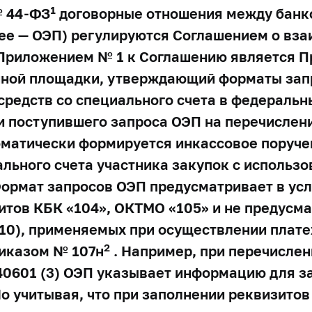
1
№ 44-ФЗ
договорные отношения между банк
ее — ОЭП) регулируются Соглашением о вз
 Приложением № 1 к Соглашению является 
онной площадки, утверждающий форматы за
средств со специального счета в федераль
ии поступившего запроса ОЭП на перечислен
матически формируется инкассовое поруче
льного счета участника закупок с использ
Формат запросов ОЭП предусматривает в ус
итов КБК «104», ОКТМО «105» и не предусм
10),
применяемых при осуществлении плате
2
риказом № 107н
. Например, при перечисле
 40601 (3) ОЭП указывает информацию для 
о учитывая, что при заполнении реквизитов