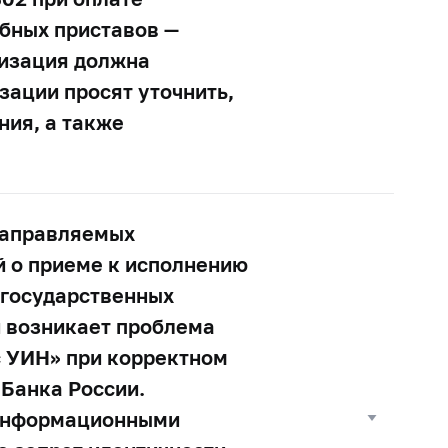
ебных приставов —
низация должна
зации просят уточнить,
ния, а также
направляемых
 о приеме к исполнению
 государственных
й возникает проблема
с УИН» при корректном
Банка России.
 информационными