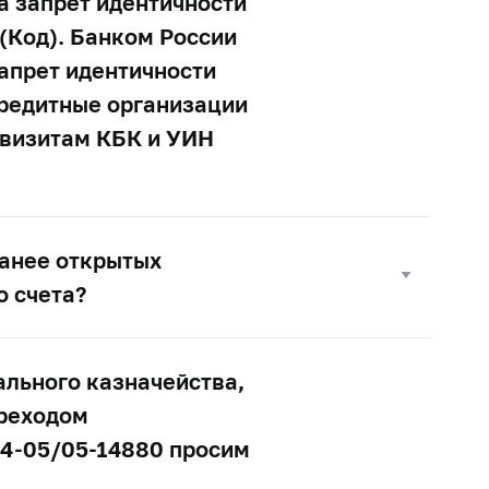
а запрет идентичности
 (Код). Банком России
апрет идентичности
 Кредитные организации
квизитам КБК и УИН
ранее открытых
о счета?
ального казначейства,
ереходом
04-05/05-14880 просим