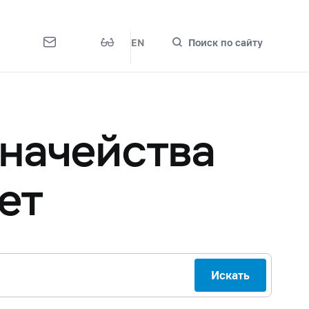
EN
Поиск по сайту
начейства
ет
Искать