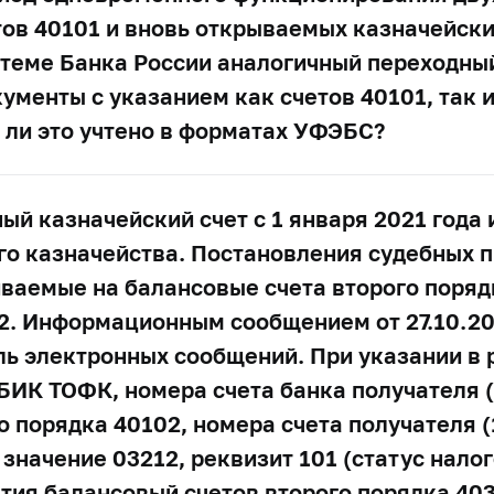
ов 40101 и вновь открываемых казначейских
стеме Банка России аналогичный переходный
ументы с указанием как счетов 40101, так 
 ли это учтено в форматах УФЭБС?
ный казначейский счет с 1 января 2021 года
го казначейства. Постановления судебных 
иваемые на балансовые счета второго поряд
12. Информационным сообщением от 27.10.20
ль электронных сообщений. При указании в 
 БИК ТОФК, номера счета банка получателя (
 порядка 40102, номера счета получателя (1
значение 03212, реквизит 101 (статус нал
тия балансовый счетов второго порядка 40