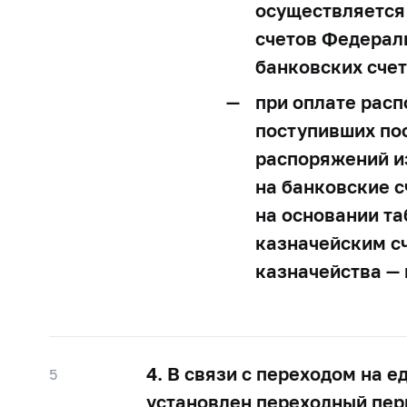
осуществляется
счетов Федераль
банковских сче
при оплате расп
поступивших пос
распоряжений и
на банковские 
на основании т
казначейским сч
казначейства — 
4. В связи с переходом на 
5
установлен переходный пер