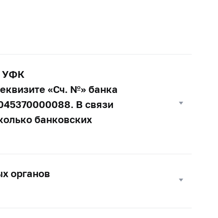
с УФК
еквизите «Сч. №» банка
045370000088. В связи
сколько банковских
ых органов