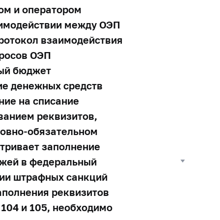
ом и оператором
аимодействии между ОЭП
Протокол взаимодействия
просов ОЭП
ный бюджет
ие денежных средств
ние на списание
ованием реквизитов,
ловно-обязательном
атривает заполнение
жей в федеральный
нии штрафных санкций
заполнения реквизитов
 104 и 105, необходимо