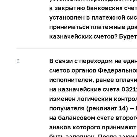
к закрытию банковских счет
установлен в платежной си
приниматься платежные док
казначейских счетов? Будет
В связи с переходом на еди
6
счетов органов Федерально
исполнителей, ранее оплач
на казначейские счета 032
изменен логический контро
получателя (реквизит 14) —
на балансовом счете второго
знаков которого принимают 
быть заполнен. После закры