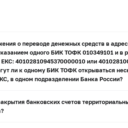
жения о переводе денежных средств в адре
указанием одного БИК ТОФК 010349101 и в р
 ЕКС: 40102810945370000010 или 40102810
огут ли к одному БИК ТОФК открываться не
ЕКС, в одном подразделении Банка России?
закрытия банковских счетов территориальн
а?