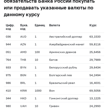
обязательств Банка России покупать
или продавать указанные валюты по
данному курсу
Цифр.
Букв.
Единиц
Валюта
Курс
код
код
036
AUD
1
Австралийский доллар
63,1533
944
AZN
1
Азербайджанский манат
59,8116
051
AMD
100
Армянских драмов
25,6456
764
THB
10
Батов
29,7989
933
BYN
1
Белорусский рубль
29,6434
975
BGN
1
Болгарский лев
54,2494
986
BRL
1
Бразильский реал
16,4031
410
KRW
1000
Вон
69,5056
344
HKD
1
Гонконгский доллар
13,1225
980
UAH
10
Гривен
24,2993