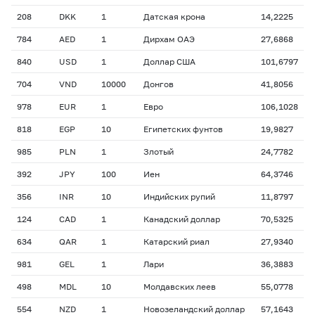
208
DKK
1
Датская крона
14,2225
784
AED
1
Дирхам ОАЭ
27,6868
840
USD
1
Доллар США
101,6797
704
VND
10000
Донгов
41,8056
978
EUR
1
Евро
106,1028
818
EGP
10
Египетских фунтов
19,9827
985
PLN
1
Злотый
24,7782
392
JPY
100
Иен
64,3746
356
INR
10
Индийских рупий
11,8797
124
CAD
1
Канадский доллар
70,5325
634
QAR
1
Катарский риал
27,9340
981
GEL
1
Лари
36,3883
498
MDL
10
Молдавских леев
55,0778
554
NZD
1
Новозеландский доллар
57,1643