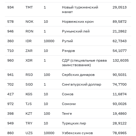
934
TMT
1
Новый туркменский
29,0513
манат
578
NOK
10
Норвежских крон
89,5872
946
RON
1
Румынский лей
21,2862
360
IDR
10000
Рупий
62,7343
710
ZAR
10
Рэндов
54,1077
960
XDR
1
СДР (специальные права
132,6035
заимствования)
941
RSD
100
Сербских динаров
90,5031
702
SGD
1
Сингапурский доллар
74,7700
417
KGS
10
Сомов
11,6874
972
TJS
10
Сомони
93,0026
398
KZT
100
Тенге
19,4860
949
TRY
10
Турецких лир
28,9122
860
UZS
10000
Узбекских сумов
78,6965