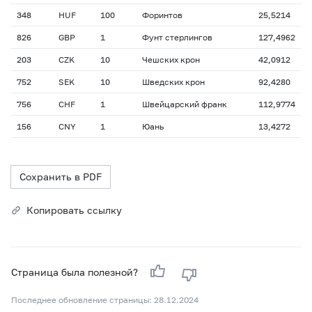
348
HUF
100
Форинтов
25,5214
826
GBP
1
Фунт стерлингов
127,4962
203
CZK
10
Чешских крон
42,0912
752
SEK
10
Шведских крон
92,4280
756
CHF
1
Швейцарский франк
112,9774
156
CNY
1
Юань
13,4272
Сохранить в PDF
Копировать ссылку
Страница была полезной?
Последнее обновление страницы: 28.12.2024