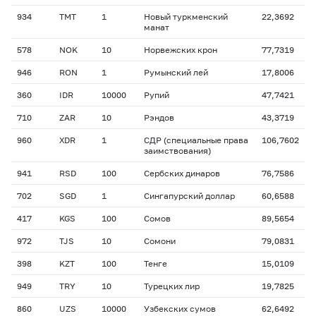
934
TMT
1
Новый туркменский
22,3692
манат
578
NOK
10
Норвежских крон
77,7319
946
RON
1
Румынский лей
17,8006
360
IDR
10000
Рупий
47,7421
710
ZAR
10
Рэндов
43,3719
960
XDR
1
СДР (специальные права
106,7602
заимствования)
941
RSD
100
Сербских динаров
76,7586
702
SGD
1
Сингапурский доллар
60,6588
417
KGS
100
Сомов
89,5654
972
TJS
10
Сомони
79,0831
398
KZT
100
Тенге
15,0109
949
TRY
10
Турецких лир
19,7825
860
UZS
10000
Узбекских сумов
62,6492