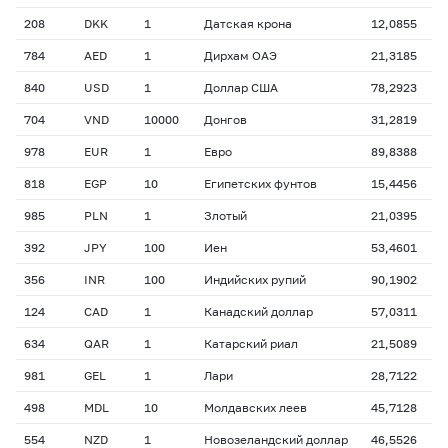
208
DKK
1
Датская крона
12,0855
784
AED
1
Дирхам ОАЭ
21,3185
840
USD
1
Доллар США
78,2923
704
VND
10000
Донгов
31,2819
978
EUR
1
Евро
89,8388
818
EGP
10
Египетских фунтов
15,4456
985
PLN
1
Злотый
21,0395
392
JPY
100
Иен
53,4601
356
INR
100
Индийских рупий
90,1902
124
CAD
1
Канадский доллар
57,0311
634
QAR
1
Катарский риал
21,5089
981
GEL
1
Лари
28,7122
498
MDL
10
Молдавских леев
45,7128
554
NZD
1
Новозеландский доллар
46,5526