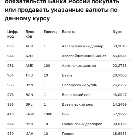
обязательств Банка России покупать
или продавать указанные валюты по
данному курсу
Цифр.
Букв.
Единиц
Валюта
Курс
код
код
036
AUD
1
Австралийский доллар
50,2010
944
AZN
1
Азербайджанский манат
46,0543
051
AMD
100
Армянских драмов
20,2788
764
THB
10
Батов
23,7300
933
BYN
1
Белорусский рубль
26,3797
975
BGN
1
Болгарский лев
46,0947
986
BRL
1
Бразильский реал
14,2469
410
KRW
1000
Вон
57,1727
344
HKD
10
Гонконгских долларов
99,9136
980
UAH
10
Гривен
18,6988