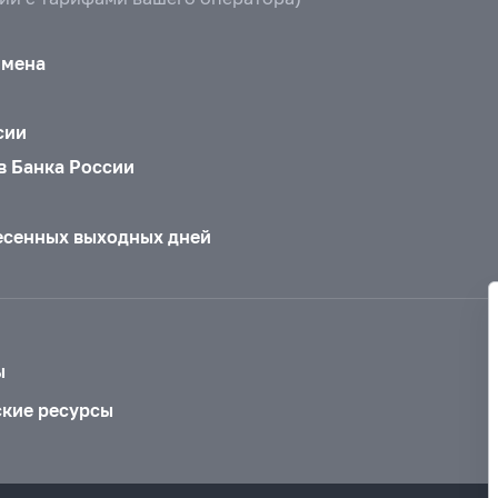
бмена
сии
в Банка России
есенных выходных дней
ы
ские ресурсы