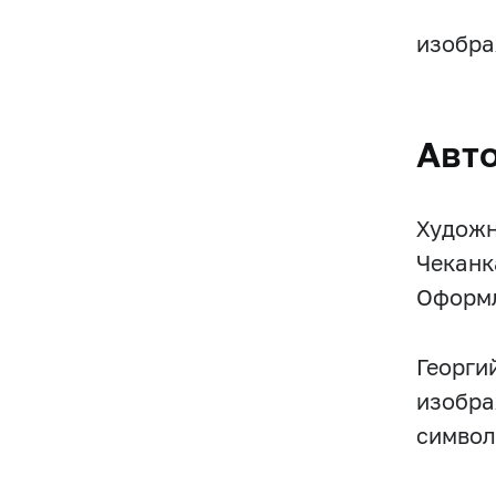
изобра
Авт
Художн
Чеканк
Оформл
Георги
изобра
символ