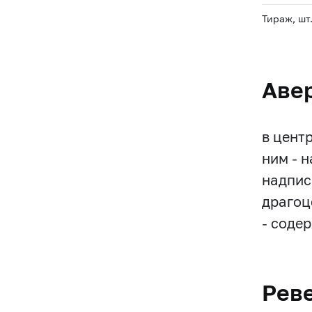
Тираж, шт
Аве
в цент
ним - 
надпис
драгоце
- соде
Рев