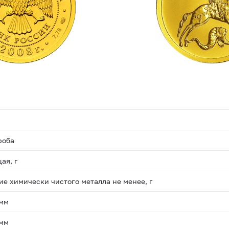
роба
ая, г
е химически чистого металла не менее, г
 мм
 мм