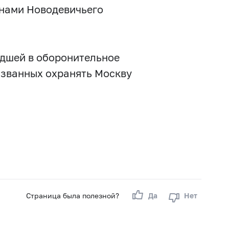
енами Новодевичьего
едшей в оборонительное
изванных охранять Москву
Страница была полезной?
Да
Нет