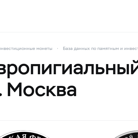
инвестиционные монеты
База данных по памятным и инве
вропигиальны
. Москва