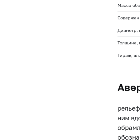
Масса общ
Содержани
Диаметр,
Толщина,
Тираж, шт
Аве
рельеф
ним вд
обрамл
обозна