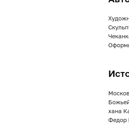
Художни
Скульпт
Чеканк
Оформл
Ист
Москов
Божьей
хана К
Федор 