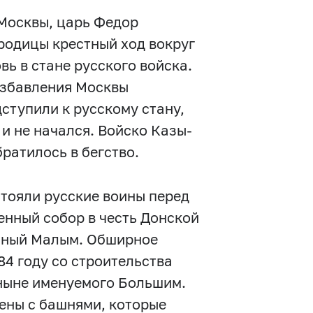
 Москвы, царь Федор
родицы крестный ход вокруг
вь в стане русского войска.
избавления Москвы
ступили к русскому стану,
и не начался. Войско Казы-
братилось в бегство.
стояли русские воины перед
енный собор в честь Донской
анный Малым. Обширное
84 году со строительства
 ныне именуемого Большим.
тены с башнями, которые