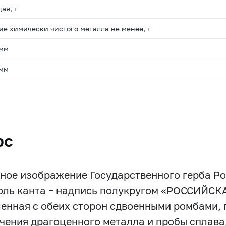
ая, г
е химически чистого металла не менее, г
 мм
 мм
.
рс
ное изображение Государственного герба Р
оль канта – надпись полукругом «РОССИЙС
енная с обеих сторон сдвоенными ромбами, п
чения драгоценного металла и пробы сплава