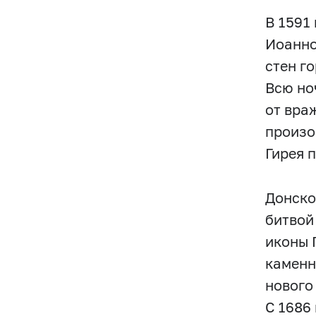
В 1591
Иоанно
стен г
Всю но
от вра
произо
Гирея 
Донско
битвой
иконы 
каменн
нового
С 1686