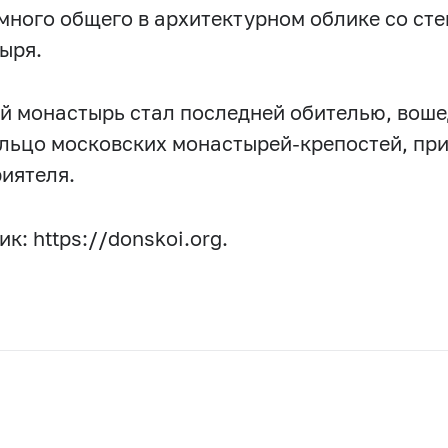
много общего в архитектурном облике со ст
ыря.
й монастырь стал последней обителью, вош
льцо московских монастырей-крепостей, пр
риятеля.
к: https://donskoi.org.