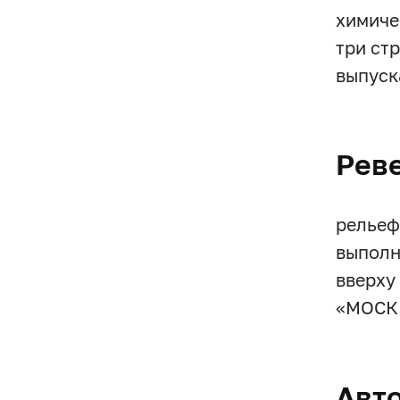
химиче
три ст
выпуска
Рев
рельеф
выполн
вверху
«МОСК
Авт