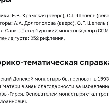
ки: Е.В. Крамская (аверс), О.Г. Шепель (реве
оры: А.А. Долгополова (аверс), О.Г. Шепель (
а: Санкт-Петербургский монетный двор (СПМ
ение гурта: 252 рифления.
орико-тематическая справк
ский Донской монастырь был основан в 1593 
 Матери в знак благодарности за избавление
азы-Гирея. Основателем монастыря стал трет
Иоаннович.