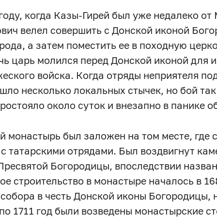
 году, когда Казы-Гирей был уже недалеко от
вич велел совершить с Донской иконой Бого
орода, а затем поместить ее в походную церко
чь царь молился перед Донской иконой для 
жеского войска. Когда отряды неприятеля под
шло несколько локальных стычек, но бой так 
простояло около суток и внезапно в панике о
й монастырь был заложен на том месте, где 
 с татарскими отрядами. Был воздвигнут кам
Пресвятой Богородицы, впоследствии назв
ое строительство в монастыре началось в 16
 собора в честь Донской иконы Богородицы,
 по 1711 год были возведены монастырские с