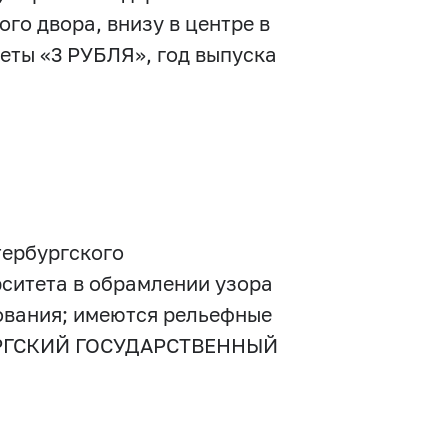
го двора, внизу в центре в
еты «3 РУБЛЯ», год выпуска
тербургского
рситета в обрамлении узора
рования; имеются рельефные
БУРГСКИЙ ГОСУДАРСТВЕННЫЙ