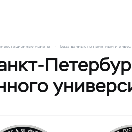
инвестиционные монеты
База данных по памятным и инве
анкт-Петербур
нного универс