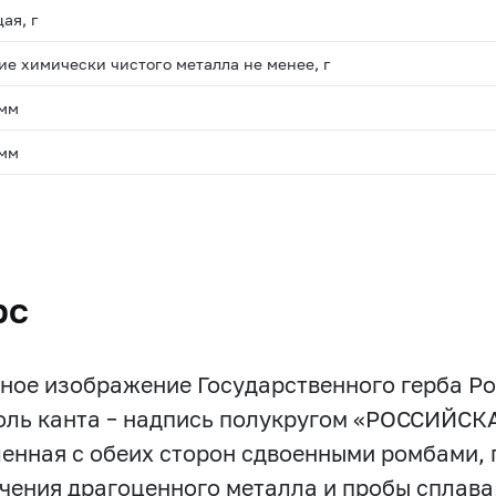
ая, г
е химически чистого металла не менее, г
 мм
 мм
.
рс
ное изображение Государственного герба Р
оль канта – надпись полукругом «РОССИЙС
енная с обеих сторон сдвоенными ромбами, п
чения драгоценного металла и пробы сплава