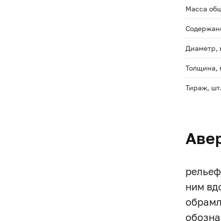
Масса общ
Содержани
Диаметр,
Толщина,
Тираж, шт
Аве
рельеф
ним вд
обрамл
обозна