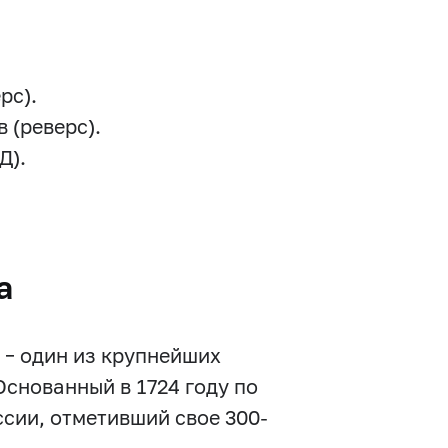
рс).
 (реверс).
Д).
а
 – один из крупнейших
Основанный в 1724 году по
ссии, отметивший свое 300-