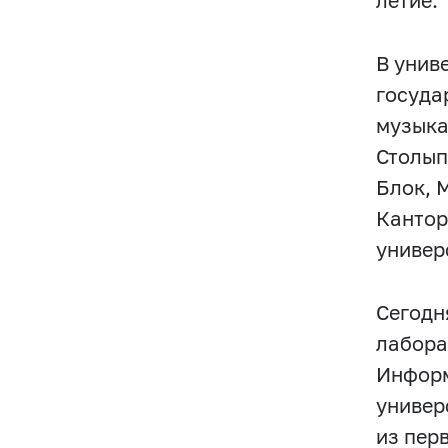
летие.
В унив
госуда
музыка
Столып
Блок, 
Кантор
универ
Сегодн
лабора
Информ
универ
из пер