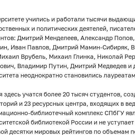
ерситете учились и работали тысячи выдающ
рственных и политических деятелей, писател
нтов: Дмитрий Менделеев, Александр Попов,
ин, Иван Павлов, Дмитрий Мамин-Сибиряк, В
Михаил Врубель, Михаил Глинка, Николай Рер
ович, Владимир Путин, Дмитрий Медведев и 
ситета неоднократно становились лауреата
я здесь учатся более 20 тысяч студентов, со
торий и 23 ресурсных центра, входящих в ве
ационно-библиотечный комплекс СПбГУ явл
ситетской библиотекой России и не уступае
вой десятки мировых рейтингов по объемам п