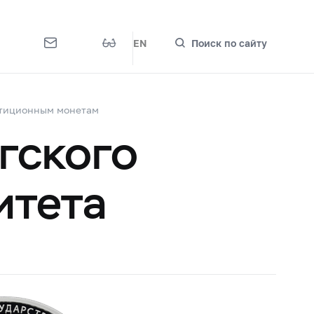
EN
Поиск по сайту
стиционным монетам
гского
итета