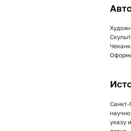
Авт
Художни
Скульпт
Чеканк
Оформл
Ист
Санкт-
научно
указу 