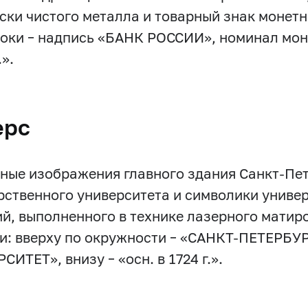
ски чистого металла и товарный знак монетно
роки – надпись «БАНК РОССИИ», номинал мон
.».
ерс
ные изображения главного здания Санкт-Пе
рственного университета и символики униве
ий, выполненного в технике лазерного мати
и: вверху по окружности – «САНКТ-ПЕТЕР
ИТЕТ», внизу – «осн. в 1724 г.».