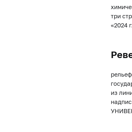
химиче
три ст
«2024 г
Рев
рельеф
госуда
из лин
надпис
УНИВЕРС