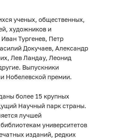
ихся ученых, общественных,
ей, художников и
 Иван Тургенев, Петр
асилий Докучаев, Александр
их, Лев Ландау, Леонид
другие. Выпускники
ми Нобелевской премии.
зданы более 15 крупных
дущий Научный парк страны.
яется лучшей
т библиотекам университетов
ечатных изданий, редких