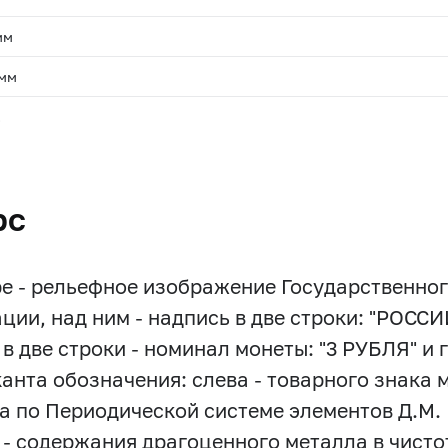
мм
 мм
.
рс
ре - рельефное изображение Государственно
ции, над ним - надпись в две строки: "РОС
в две строки - номинал монеты: "3 РУБЛЯ" и го
канта обозначения: слева - товарного знака м
а по Периодической системе элементов Д.М.
 - содержания драгоценного металла в чисто