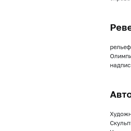
Рев
рельеф
Олимпий
надпись
Авт
Художн
Скульп