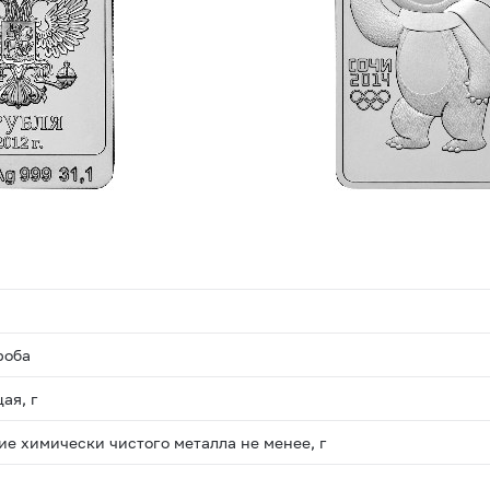
роба
ая, г
е химически чистого металла не менее, г
м