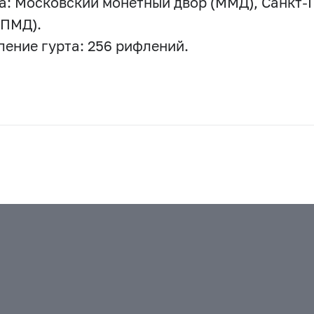
а: Московский монетный двор (ММД), Санкт-
СПМД).
ение гурта: 256 рифлений.