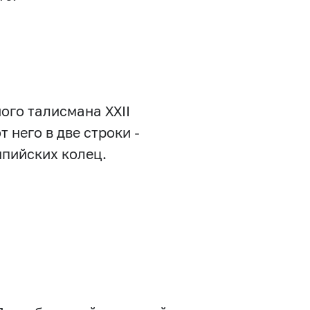
ого талисмана XXII
т него в две строки -
импийских колец.