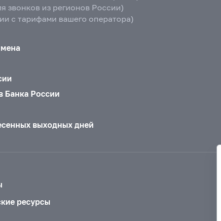
ля звонков из регионов России)
вии с тарифами вашего оператора)
бмена
сии
в Банка России
есенных выходных дней
ы
ские ресурсы