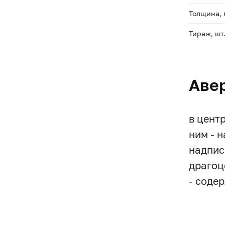
Толщина,
Тираж, шт
Аве
в цент
ним - 
надпис
драгоце
- соде