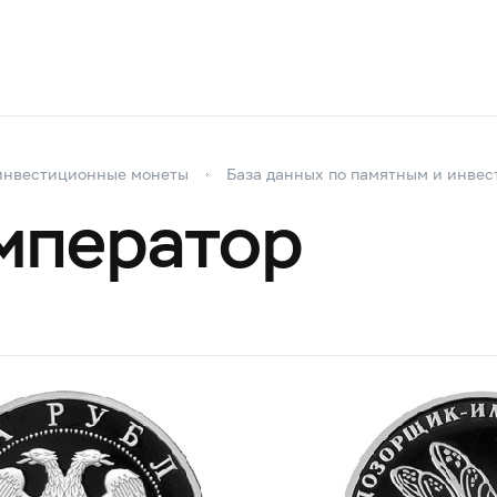
инвестиционные монеты
База данных по памятным и инве
мператор