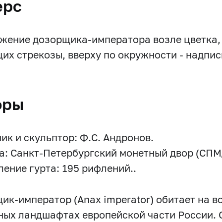
ерс
жение дозорщика-императора возле цветка, 
их стрекозы, вверху по окружности - надп
оры
ик и скульптор: Ф.С. Андронов.
а: Санкт-Петербургский монетный двор (СПМ
ение гурта: 195 рифлений..
ик-император (Anax imperator) обитает на во
сных ландшафтах европейской части России. 