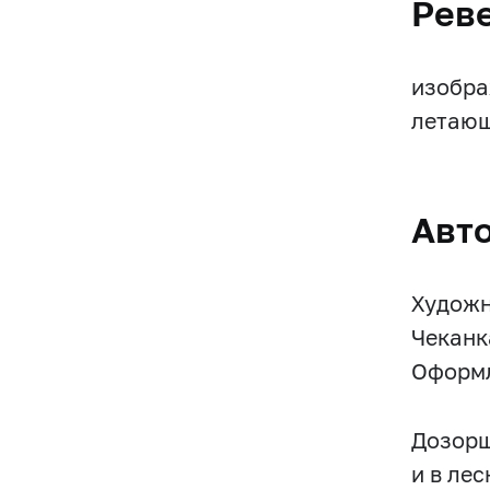
Рев
изобра
летающ
Авт
Художн
Чеканк
Оформл
Дозорщ
и в ле