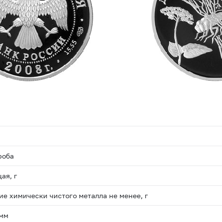
роба
ая, г
е химически чистого металла не менее, г
 мм