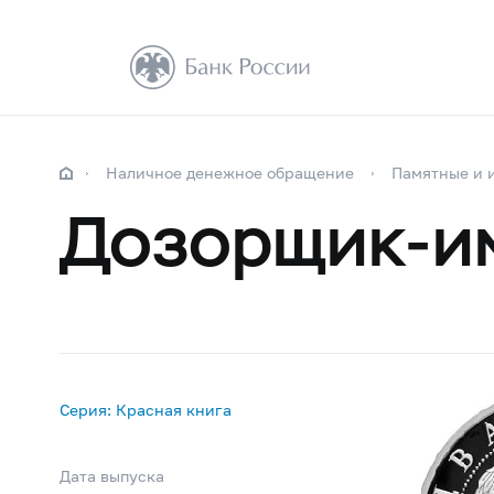
Наличное денежное обращение
Памятные и 
Дозорщик-и
Серия: Красная книга
Дата выпуска