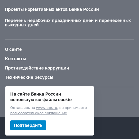
Проекты нормативных актов Банка России
Перечень нерабочих праздничных дней и перенесенных
выходных дней
О сайте
Контакты
Противодействие коррупции
Технические ресурсы
На сайте Банка России
Версия для слабовидящих
используются файлы cookie
Оставаясь на
www.cbr.ru
, вы принимаете
пользовательское соглашение
© Банк России, 2000–2026.
Подтвердить
Дизайн сайта —