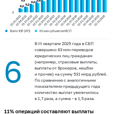
0,2
0,2
0,4
0,4
0,3
0,3
0,2
0,2
0,2
0,2
0
01.01.2024
01.04.2024
01.07.2024
01.10.2024
01.01.2022
01.04.2022
01.07.2022
01.10.2022
01.01.2023
01.04.2023
01.07.2023
01.10.2023
01.01.2025
01.04.2025
01.07.2025
01.10.2025
●
●
Всего ЮЛ (ИП)
Из них субъектов МСП
В III квартале 2025 года в СБП
совершено 63 млн переводов
6
юридических лиц гражданам
(например, страховые выплаты,
выплаты от брокеров, кешбэк
и прочее) на сумму 531 млрд рублей.
По сравнению с аналогичными
показателями предыдущего года
количество выплат увеличилось
в 1,7 раза, а сумма – в 1,5 раза.
11% операций составляют выплаты