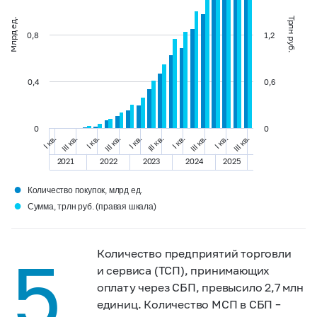
Трлн руб.
Млрд ед.
0,8
1,2
0,4
0,6
0
0
III кв.
III кв.
I кв.
I кв.
III кв.
III кв.
I кв.
I кв.
III кв.
I кв.
2021
2022
2023
2024
2025
●
Количество покупок, млрд ед.
●
Сумма, трлн руб. (правая шкала)
5
Количество предприятий торговли
и сервиса (ТСП), принимающих
оплату через СБП, превысило 2,7 млн
единиц. Количество МСП в СБП –