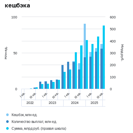
кешбэка
100
600
500
400
Млрд руб.
Млн ед.
50
300
200
100
0
0
I кв.
I кв.
III кв.
I кв.
III кв.
III кв.
III кв.
I кв.
2022
2023
2024
2025
●
Кешбэк, млн ед.
●
Количество выплат, млн ед.
●
Сумма, млрд руб. (правая шкала)