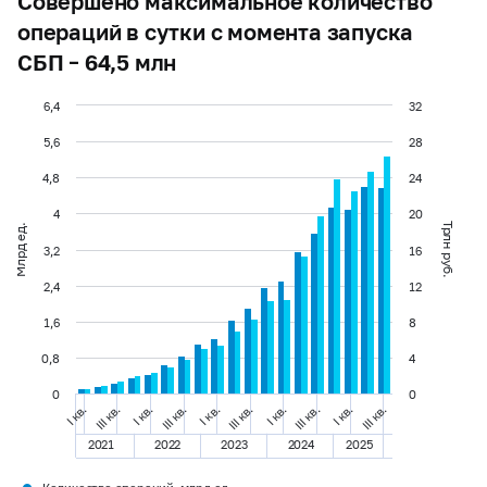
Совершено максимальное количество
операций в сутки с момента запуска
СБП – 64,5 млн
6,4
32
5,6
28
4,8
24
4
20
Трлн руб.
Млрд ед.
3,2
16
2,4
12
1,6
8
0,8
4
0
0
I кв.
III кв.
III кв.
I кв.
III кв.
I кв.
I кв.
III кв.
I кв.
III кв.
2021
2022
2023
2024
2025