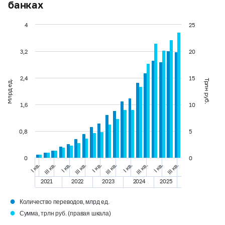
банках
4
25
3,2
20
2,4
15
Трлн руб.
Млрд ед.
1,6
10
0,8
5
0
0
I кв.
III кв.
III кв.
I кв.
III кв.
I кв.
I кв.
III кв.
I кв.
III кв.
2021
2022
2023
2024
2025
●
Количество переводов, млрд ед.
●
Сумма, трлн руб. (правая шкала)