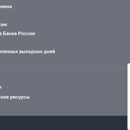
бмена
сии
в Банка России
есенных выходных дней
ы
ские ресурсы