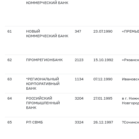
КОММЕРЧЕСКИЙ БАНК
61
НОВЫЙ
347
23.07.1990
«ПРЕМЬ
КОММЕРЧЕСКИЙ БАНК
62
ПРОМРЕГИОНБАНК
2123
15.10.1992
«Рязанс
63
*РЕГИОНАЛЬНЫЙ
1134
07.12.1990
Ивановс
КОРПОРАТИВНЫЙ
БАНК
64
РОССИЙСКИЙ
3204
27.01.1995
в г. Ниж
ПРОМЫШЛЕННЫЙ
Новгоро
БАНК
65
РП СВМБ
3324
26.12.1997
?Сочинс