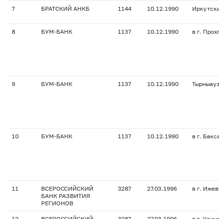
7
БРАТСКИЙ АНКБ
1144
10.12.1990
Иркутск
8
БУМ-БАНК
1137
10.12.1990
в г. Про
9
БУМ-БАНК
1137
10.12.1990
Тырныау
10
БУМ-БАНК
1137
10.12.1990
в г. Бакс
11
ВСЕРОССИЙСКИЙ
3287
27.03.1996
в г. Иже
БАНК РАЗВИТИЯ
РЕГИОНОВ
12
ВСЕРОССИЙСКИЙ
3287
27.03.1996
в г. Усин