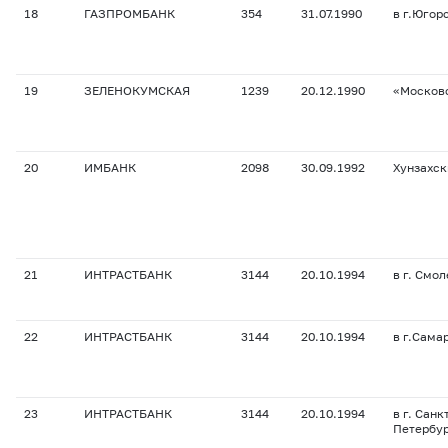
18
ГАЗПРОМБАНК
354
31.07.1990
в г.Югор
19
ЗЕЛЕНОКУМСКАЯ
1239
20.12.1990
«Москов
20
ИМБАНК
2098
30.09.1992
Хунзахск
21
ИНТРАСТБАНК
3144
20.10.1994
в г. Смо
22
ИНТРАСТБАНК
3144
20.10.1994
в г.Сама
23
ИНТРАСТБАНК
3144
20.10.1994
в г. Санк
Петербу