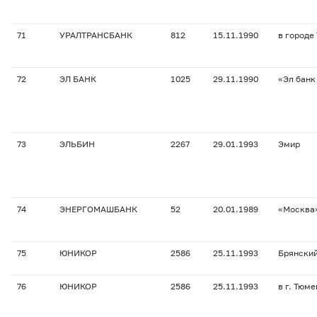
71
УРАЛТРАНСБАНК
812
15.11.1990
в городе
72
ЭЛ БАНК
1025
29.11.1990
«Эл банк
73
ЭЛЬБИН
2267
29.01.1993
Эмир
74
ЭНЕРГОМАШБАНК
52
20.01.1989
«Москва
75
ЮНИКОР
2586
25.11.1993
Брянски
76
ЮНИКОР
2586
25.11.1993
в г. Тюме