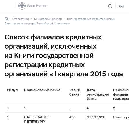
Статистика
Банковский сектор
Количественные характеристики
банковского сектора Российской Федерации
Список филиалов кредитных
организаций, исключенных
из Книги государственной
регистрации кредитных
организаций в I квартале 2015 года
№ п/п
Наименование банка
Рег.№
Дата
Наимено
банка
регистрации
филиала 
банка
нахожде
1
2
3
4
5
1
БАНК «САНКТ-
436
03.10.1990
Нижегор
ПЕТЕРБУРГ»