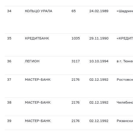
34
КОЛЬЦО УРАЛА
65
24.02.1989
«Шадрин
35
КРЕДИТБАНК
1035
29.11.1990
«КРЕДИТ
36
ЛЕГИОН
3117
10.10.1994
в г. Тюме
37
МАСТЕР-БАНК
2176
02.12.1992
Ростовс
38
МАСТЕР-БАНК
2176
02.12.1992
Челябин
39
МАСТЕР-БАНК
2176
02.12.1992
Рязанск