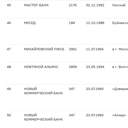
45
МАСТЕР-БАНК
2176
02.12.1992
Омский
46
МЕСЕД
184
12.10.1989
Буйнакс
47
МИХАЙЛОВСКИЙ ПЖСБ
2961
11.07.1994
в г. Моск
48
НЕФТЯНОЙ АЛЬЯНС
2859
23.05.1994
в г. Волг
49
НОВЫЙ
347
23.07.1990
«Довери
КОММЕРЧЕСКИЙ БАНК
50
НОВЫЙ
347
23.07.1990
«Алхар»
КОММЕРЧЕСКИЙ БАНК