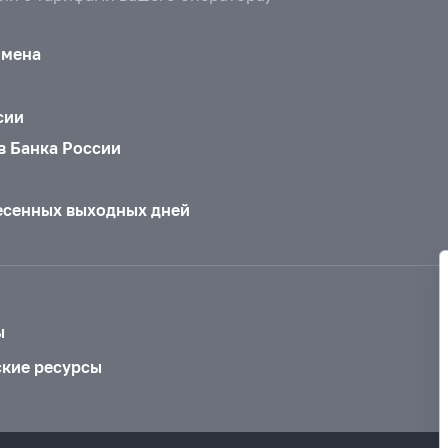
бмена
сии
в Банка России
есенных выходных дней
ы
ские ресурсы