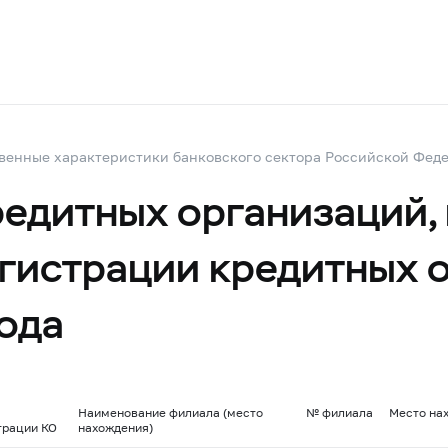
венные характеристики банковского сектора Российской Фед
едитных организаций, 
гистрации кредитных 
года
Наименование филиала (место
№ филиала
Место на
трации КО
нахождения)