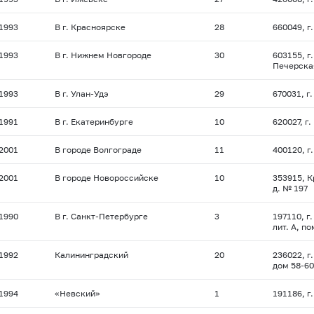
.1993
В г. Красноярске
28
660049, г.
.1993
В г. Нижнем Новгороде
30
603155, г
Печерская
.1993
В г. Улан-Удэ
29
670031, г
.1991
В г. Екатеринбурге
10
620027, г
.2001
В городе Волгограде
11
400120, г
.2001
В городе Новороссийске
10
353915, К
д. № 197
.1990
В г. Санкт-Петербурге
3
197110, г
лит. А, п
.1992
Калининградский
20
236022, г
дом
58-60
.1994
«Невский»
1
191186, г