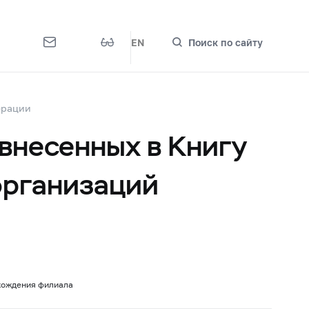
EN
Поиск по сайту
ерации
внесенных в Книгу
организаций
хождения филиала