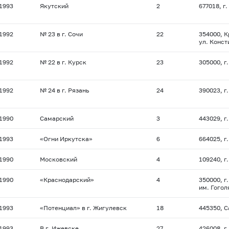
.1993
Якутский
2
677018, г.
.1992
№ 23 в г. Сочи
22
354000, К
ул. Конст
.1992
№ 22 в г. Курск
23
305000, г.
.1992
№ 24 в г. Рязань
24
390023, г
.1990
Самарский
3
443029, г
.1993
«Огни Иркутска»
6
664025, г
.1990
Московский
4
109240, г.
.1990
«Краснодарский»
4
350000, г
им. Гогол
.1993
«Потенциал» в г. Жигулевск
18
445350, С
.1993
В г. Ижевске
27
426008, г