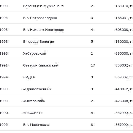
.1993
Баренц в г. Мурманске
2
183010, г
.1993
В г. Петрозаводске
3
185031, г
.1993
В г. Нижнем Новгороде
4
603006, г
.1993
В городе Вологде
5
160000, г
.1993
Хабаровский
1
680000, г
.1991
Северо-Кавказский
17
355037, г
.1994
ЛИДЕР
3
367002, г.
.1993
«Приволжский»
3
410012, г
.1993
«Ижевский»
2
426008, г
.1990
«РАССВЕТ»
4
367000, г
.1995
В г. Махачкала
6
367000, г