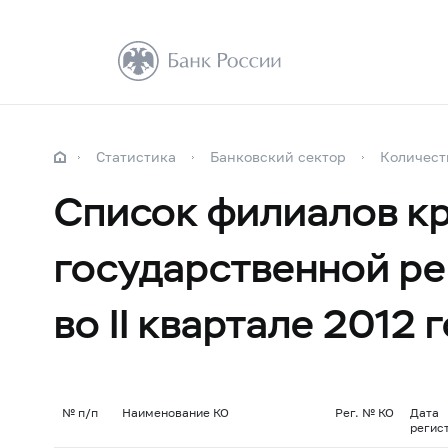
Статистика
Банковский сектор
Количест
Список филиалов кр
государственной ре
во II квартале 2012 
№
п/п
Наименование КО
Рег. № КО
Дата
регис