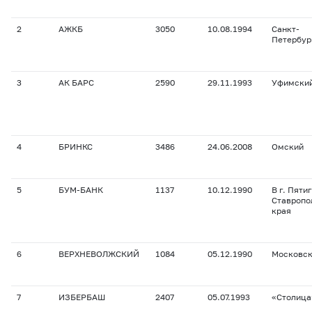
2
АЖКБ
3050
10.08.1994
Санкт-
Петербур
3
АК БАРС
2590
29.11.1993
Уфимски
4
БРИНКС
3486
24.06.2008
Омский
5
БУМ-БАНК
1137
10.12.1990
В г. Пяти
Ставропо
края
6
ВЕРХНЕВОЛЖСКИЙ
1084
05.12.1990
Московс
7
ИЗБЕРБАШ
2407
05.07.1993
«Столица