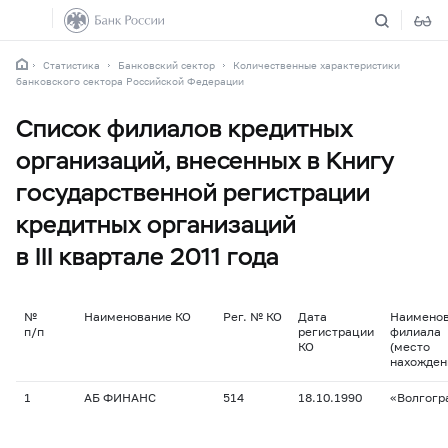
Статистика
Банковский сектор
Количественные характеристики
банковского сектора Российской Федерации
Список филиалов кредитных
организаций, внесенных в Книгу
государственной регистрации
кредитных организаций
в III квартале 2011 года
№
Наименование КО
Рег. № КО
Дата
Наимено
п/п
регистрации
филиала
КО
(место
нахожден
1
АБ ФИНАНС
514
18.10.1990
«Волгогр