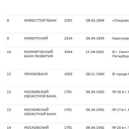
8
ИНВЕСТТОРГБАНК
2763
28.03.1994
«Покровс
9
КЛИЕНТСКИЙ
2324
29.04.1993
Краснояр
10
КОММЕРЧЕСКИЙ
3364
11.04.2001
В г. Санкт
БАНК РАЗВИТИЯ
Петербур
11
ЛЕНОБЛБАНК
1003
28.11.1990
В городе
12
МОСКОВСКИЙ
1751
09.04.1992
№ 16 в г.
ОБЛАСТНОЙ БАНК
13
МОСКОВСКИЙ
1751
09.04.1992
№ 17 в г.
ОБЛАСТНОЙ БАНК
14
МОСКОВСКИЙ
1751
09.04.1992
№ 20 в г.