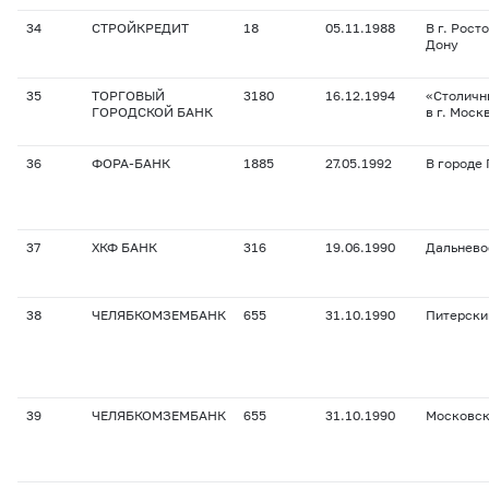
34
СТРОЙКРЕДИТ
18
05.11.1988
В г. Рост
Дону
35
ТОРГОВЫЙ
3180
16.12.1994
«Столичн
ГОРОДСКОЙ БАНК
в г. Моск
36
ФОРА-БАНК
1885
27.05.1992
В городе
37
ХКФ БАНК
316
19.06.1990
Дальнево
38
ЧЕЛЯБКОМЗЕМБАНК
655
31.10.1990
Питерски
39
ЧЕЛЯБКОМЗЕМБАНК
655
31.10.1990
Московс