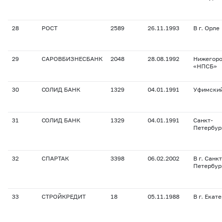
28
РОСТ
2589
26.11.1993
В г. Орле
29
САРОВБИЗНЕСБАНК
2048
28.08.1992
Нижегоро
«НПСБ»
30
СОЛИД БАНК
1329
04.01.1991
Уфимски
31
СОЛИД БАНК
1329
04.01.1991
Санкт-
Петербур
32
СПАРТАК
3398
06.02.2002
В г. Санкт
Петербур
33
СТРОЙКРЕДИТ
18
05.11.1988
В г. Екат