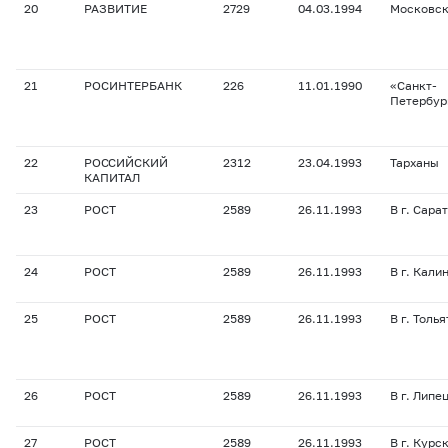
20
РАЗВИТИЕ
2729
04.03.1994
Московс
21
РОСИНТЕРБАНК
226
11.01.1990
«Санкт-
Петербур
22
РОССИЙСКИЙ
2312
23.04.1993
Тарханы
КАПИТАЛ
23
РОСТ
2589
26.11.1993
В г. Сара
24
РОСТ
2589
26.11.1993
В г. Кали
25
РОСТ
2589
26.11.1993
В г. Толь
26
РОСТ
2589
26.11.1993
В г. Липе
27
РОСТ
2589
26.11.1993
В г. Курс